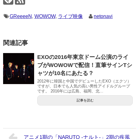
GReeeeN
,
WOWOW
,
ライブ映像
netonavi
関連記事
EXOの2016年東京ドーム公演のライ
ブがWOWOWで配信！直筆サインTシ
ャツが10名にあたる？
2012年に韓国と中国でデビューしたEXO（エクソ）
ですが、日本でも人気の高い男性アイドルグループ
です。 2016年には広島、福岡、北...
記事を読む
アニメ1期の「NARUTO -ナルト-」2期の疾風