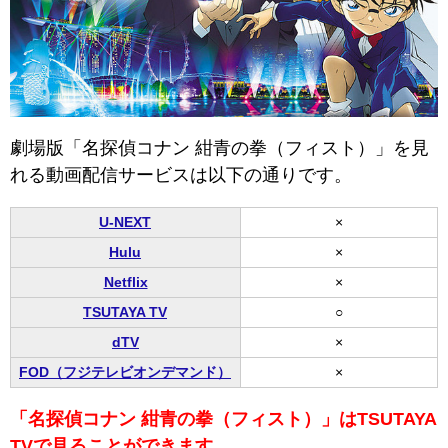
劇場版「名探偵コナン 紺青の拳（フィスト）」を見
れる動画配信サービスは以下の通りです。
U-NEXT
×
Hulu
×
Netflix
×
TSUTAYA TV
○
dTV
×
FOD（フジテレビオンデマンド）
×
「名探偵コナン 紺青の拳（フィスト）」はTSUTAYA
TVで見ることができます。