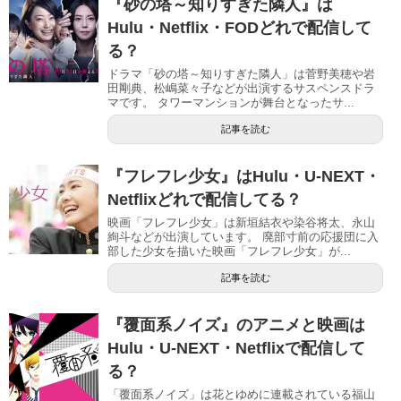
『砂の塔～知りすぎた隣人』は
Hulu・Netflix・FODどれで配信して
る？
ドラマ「砂の塔～知りすぎた隣人」は菅野美穂や岩
田剛典、松嶋菜々子などが出演するサスペンスドラ
マです。 タワーマンションが舞台となったサ...
記事を読む
『フレフレ少女』はHulu・U-NEXT・
Netflixどれで配信してる？
映画「フレフレ少女」は新垣結衣や染谷将太、永山
絢斗などが出演しています。 廃部寸前の応援団に入
部した少女を描いた映画「フレフレ少女」が...
記事を読む
『覆面系ノイズ』のアニメと映画は
Hulu・U-NEXT・Netflixで配信して
る？
「覆面系ノイズ」は花とゆめに連載されている福山