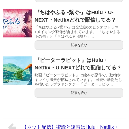
『ちはやふる -繋ぐ-』はHulu・U-
NEXT・Netflixどれで配信してる？
「ちはやふる -繋ぐ-」は全5話のスピンオフドラマ
+メイキング映像が含まれています。 「ちはやふる
下の句」と「ちはやふる -結び-」...
記事を読む
『ピーターラビット』はHulu・
Netflix・U-NEXTどれで配信してる？
映画「ピーターラビット」は絵本が原作で、動物や
キレイな風景が描写されています。 可愛い動物たち
を描いたラブファンタジー「ピーターラビッ...
記事を読む
【ネット配信】蜜蜂と遠雷はHulu・Netflix・