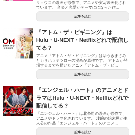
リョウコの漫画が原作で、アニメや実写映画化され
ています。 音楽と恋愛がテーマにになった作...
記事を読む
『アトム・ザ・ビギニング』は
Hulu・U-NEXT・Netflixどれで配信し
てる？
アニメ「アトム・ザ・ビギニング」はゆうきまさみ
とカサハラテツローの漫画が原作です。 アトムが登
場するまでを描いたアニメ「アトム・ザ・ビ...
記事を読む
『エンジェル・ハート』のアニメとド
ラマはHulu・U-NEXT・Netflixどれで
配信してる？
「エンジェル・ハート」は北条司の漫画が原作で、
アニメやドラマ化されています。 凄腕の始末屋が主
人公の作品「エンジェル・ハート」のアニメ...
記事を読む