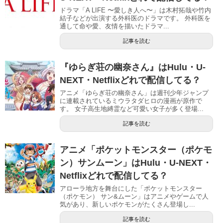
ドラマ「A LIFE 〜愛しき人へ〜」は木村拓哉や竹内
結子などが出演する外科医のドラマです。 外科医を
通して命や愛、友情を描いたドラマ...
記事を読む
『ゆらぎ荘の幽奈さん』はHulu・U-
NEXT・Netflixどれで配信してる？
アニメ「ゆらぎ荘の幽奈さん」は週刊少年ジャンプ
に連載されているミウラタダヒロの漫画が原作で
す。 女子高生地縛霊など可愛い女子が多く登場...
記事を読む
アニメ「ポケットモンスター（ポケモ
ン）サンムーン」はHulu・U-NEXT・
Netflixどれで配信してる？
アローラ地方を舞台にした「ポケットモンスター
（ポケモン） サン&ムーン」はアニメやゲームで人
気があり、新しいポケモンがたくさん登場し...
記事を読む