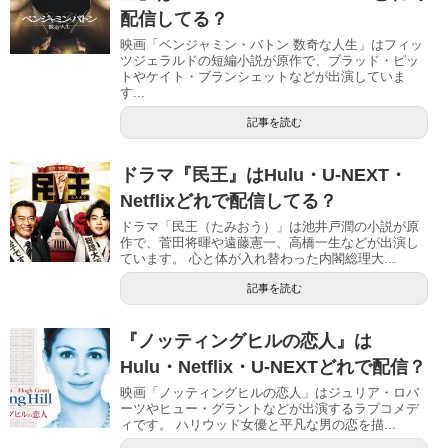
配信してる？
映画「ベンジャミン・バトン 数奇な人生」はフィッ
ツジェラルドの短編小説が原作で、ブラッド・ピッ
トやケイト・ブランシェットなどが出演していま
す...
記事を読む
ドラマ『民王』はHulu・U-NEXT・
Netflixどれで配信してる？
ドラマ「民王（たみおう）」は池井戸潤の小説が原
作で、菅田将暉や遠藤憲一、高橋一生などが出演し
ています。 心と体が入れ替わった内閣総理大...
記事を読む
『ノッティングヒルの恋人』は
Hulu・Netflix・U-NEXTどれで配信？
映画「ノッティングヒルの恋人」はジュリア・ロバ
ーツやヒュー・グラントなどが出演するラブコメデ
ィです。 ハリウッド女優と平凡な男の恋を描...