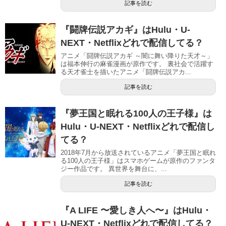
記事を読む
『闘牌伝説アカギ』はHulu・U-
NEXT・Netflixどれで配信してる？
アニメ「闘牌伝説アカギ ～闇に舞い降りた天才～」
は福本伸行の麻雀漫画が原作です。 裏社会で活躍す
る天才雀士を描いたアニメ「闘牌伝説アカ...
記事を読む
『夢王国と眠れる100人の王子様』は
Hulu・U-NEXT・Netflixどれで配信し
てる？
2018年7月から放送されているアニメ「夢王国と眠れ
る100人の王子様」はスマホゲームが原作のファンタ
ジー作品です。 異世界を舞台に、...
記事を読む
『A LIFE 〜愛しき人へ〜』はHulu・
U-NEXT・Netflixどれで配信してる？