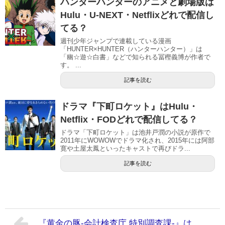
ハンターハンターのアニメと劇場版は
Hulu・U-NEXT・Netflixどれで配信し
てる？
週刊少年ジャンプで連載している漫画
「HUNTER×HUNTER（ハンターハンター）」は
「幽☆遊☆白書」などで知られる冨樫義博が作者で
す。 ...
記事を読む
ドラマ『下町ロケット』はHulu・
Netflix・FODどれで配信してる？
ドラマ「下町ロケット」は池井戸潤の小説が原作で
2011年にWOWOWでドラマ化され、2015年には阿部
寛や土屋太鳳といったキャストで再びドラ...
記事を読む
『黄金の豚-会計検査庁 特別調査課-』は