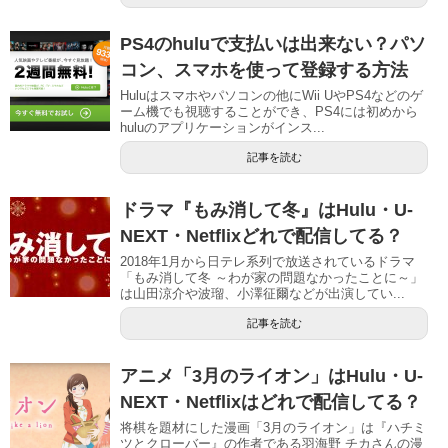
PS4のhuluで支払いは出来ない？パソ
コン、スマホを使って登録する方法
Huluはスマホやパソコンの他にWii UやPS4などのゲ
ーム機でも視聴することができ、PS4には初めから
huluのアプリケーションがインス...
記事を読む
ドラマ『もみ消して冬』はHulu・U-
NEXT・Netflixどれで配信してる？
2018年1月から日テレ系列で放送されているドラマ
「もみ消して冬 ～わが家の問題なかったことに～」
は山田涼介や波瑠、小澤征爾などが出演してい...
記事を読む
アニメ「3月のライオン」はHulu・U-
NEXT・Netflixはどれで配信してる？
将棋を題材にした漫画「3月のライオン」は『ハチミ
ツとクローバー』の作者である羽海野 チカさんの漫