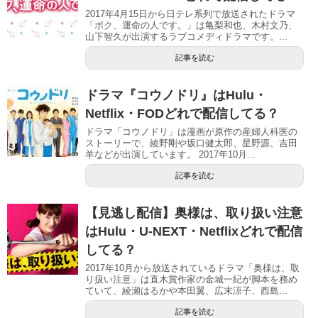
2017年4月15日から日テレ系列で放送されたドラマ
「ボク、運命の人です。」は亀梨和也、木村文乃、
山下智久が出演するラブコメディドラマです。...
記事を読む
ドラマ『コウノドリ』はHulu・
Netflix・FODどれで配信してる？
ドラマ「コウノドリ」は漫画が原作の産婦人科医の
ストーリーで、綾野剛や坂口健太郎、星野源、吉田
羊などが出演しています。 2017年10月...
記事を読む
【見逃し配信】奥様は、取り扱い注意
はHulu・U-NEXT・Netflixどれで配信
してる？
2017年10月から放送されているドラマ「奥様は、取
り扱い注意」は直木賞作家の金城一紀が脚本を務め
ていて、綾瀬はるかや本田翼、広末涼子、西島...
記事を読む