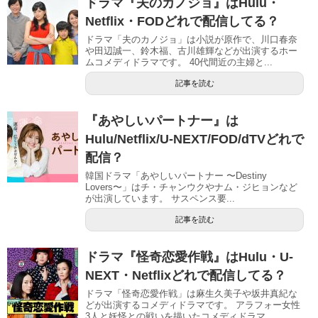
ドラマ『夫のカノジョ』はHulu・
Netflix・FODどれで配信してる？
ドラマ「夫のカノジョ」は小説が原作で、川口春奈
や田辺誠一、鈴木福、古川雄輝などが出演するホー
ムコメディドラマです。 40代間近の主婦と...
記事を読む
『あやしいパートナー』は
Hulu/Netflix/U-NEXT/FOD/dTVどれで
配信？
韓国ドラマ「あやしいパートナー 〜Destiny
Lovers〜」はチ・チャンウクやナム・ジヒョンなど
が出演しています。 サスペンス要...
記事を読む
ドラマ『怪奇恋愛作戦』はHulu・U-
NEXT・Netflixどれで配信してる？
ドラマ「怪奇恋愛作戦」は麻生久美子や坂井真紀な
どが出演するコメディドラマです。 アラフォー女性
3人と妖怪との戦いを描いたコメディドラマ...