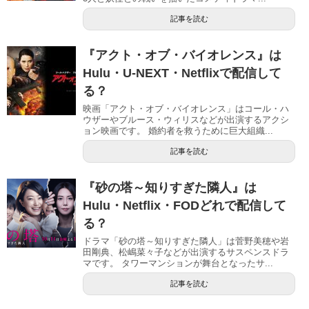
記事を読む
『アクト・オブ・バイオレンス』は
Hulu・U-NEXT・Netflixで配信して
る？
映画「アクト・オブ・バイオレンス」はコール・ハ
ウザーやブルース・ウィリスなどが出演するアクシ
ョン映画です。 婚約者を救うために巨大組織...
記事を読む
『砂の塔～知りすぎた隣人』は
Hulu・Netflix・FODどれで配信して
る？
ドラマ「砂の塔～知りすぎた隣人」は菅野美穂や岩
田剛典、松嶋菜々子などが出演するサスペンスドラ
マです。 タワーマンションが舞台となったサ...
記事を読む