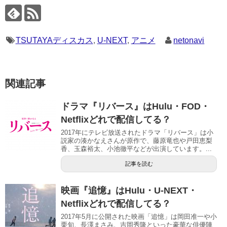
TSUTAYAディスカス
,
U-NEXT
,
アニメ
netonavi
関連記事
ドラマ『リバース』はHulu・FOD・
Netflixどれで配信してる？
2017年にテレビ放送されたドラマ「リバース」は小
説家の湊かなえさんが原作で、藤原竜也や戸田恵梨
香、玉森裕太、小池徹平などが出演しています。...
記事を読む
映画『追憶』はHulu・U-NEXT・
Netflixどれで配信してる？
2017年5月に公開された映画「追憶」は岡田准一や小
栗旬、長澤まさみ、吉岡秀隆といった豪華な俳優陣