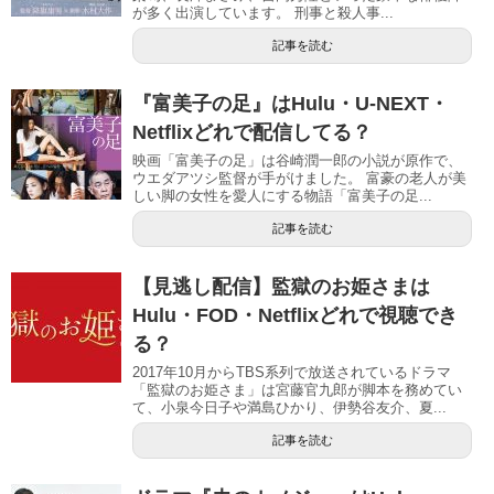
が多く出演しています。 刑事と殺人事...
記事を読む
『富美子の足』はHulu・U-NEXT・
Netflixどれで配信してる？
映画「富美子の足」は谷崎潤一郎の小説が原作で、
ウエダアツシ監督が手がけました。 富豪の老人が美
しい脚の女性を愛人にする物語「富美子の足...
記事を読む
【見逃し配信】監獄のお姫さまは
Hulu・FOD・Netflixどれで視聴でき
る？
2017年10月からTBS系列で放送されているドラマ
「監獄のお姫さま」は宮藤官九郎が脚本を務めてい
て、小泉今日子や満島ひかり、伊勢谷友介、夏...
記事を読む