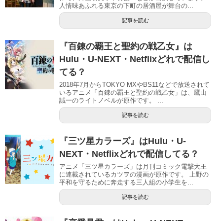
人情味あふれる東京の下町の居酒屋が舞台の...
記事を読む
『百錬の覇王と聖約の戦乙女』は
Hulu・U-NEXT・Netflixどれで配信し
てる？
2018年7月からTOKYO MXやBS11などで放送されて
いるアニメ「百錬の覇王と聖約の戦乙女」は、鷹山
誠一のライトノベルが原作です。 ...
記事を読む
『三ツ星カラーズ』はHulu・U-
NEXT・Netflixどれで配信してる？
アニメ「三ツ星カラーズ」は月刊コミック電撃大王
に連載されているカツヲの漫画が原作です。 上野の
平和を守るために奔走する三人組の小学生を...
記事を読む