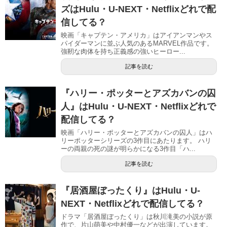
ズはHulu・U-NEXT・Netflixどれで配
信してる？
映画「キャプテン・アメリカ」はアイアンマンやス
パイダーマンに並ぶ人気のあるMARVEL作品です。
強靭な肉体を持ち正義感の強いヒーロー...
記事を読む
『ハリー・ポッターとアズカバンの囚
人』はHulu・U-NEXT・Netflixどれで
配信してる？
映画「ハリー・ポッターとアズカバンの囚人」はハ
リーポッターシリーズの3作目にあたります。 ハリ
ーの両親の死の謎が明らかになる3作目「ハ...
記事を読む
『居酒屋ぼったくり』はHulu・U-
NEXT・Netflixどれで配信してる？
ドラマ「居酒屋ぼったくり」は秋川滝美の小説が原
作で、片山萌美や中村優一などが出演しています。