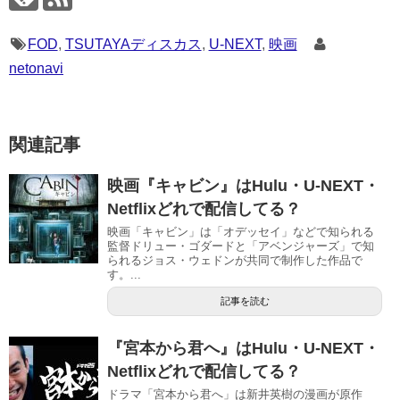
FOD
,
TSUTAYAディスカス
,
U-NEXT
,
映画
netonavi
関連記事
映画『キャビン』はHulu・U-NEXT・
Netflixどれで配信してる？
映画「キャビン」は「オデッセイ」などで知られる
監督ドリュー・ゴダードと「アベンジャーズ」で知
られるジョス・ウェドンが共同で制作した作品で
す。...
記事を読む
『宮本から君へ』はHulu・U-NEXT・
Netflixどれで配信してる？
ドラマ「宮本から君へ」は新井英樹の漫画が原作