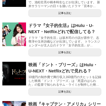
で、池松壮亮や柄本時生などが出演しています。 新
米サラリーマンの日々を描いたドラマ「宮本か...
記事を読む
ドラマ『女子的生活』はHulu・U-
NEXT・Netflixどれで配信してる？
ドラマ「女子的生活」は坂木司の小説が原作で、志
尊淳や玉井詩織などが出演しています。 トランスジ
ェンダーが主人公のドラマ「女子的生活」が...
記事を読む
映画「ドント・ブリーズ」はHulu・
U-NEXT・Netflixどれで見れる？
10億円の制作費で興行収入160億円の大ヒットを記録
した映画「ドント・ブリーズ」は「死霊のはらわ
た」の監督で知られるサム・ライミが制作した映...
記事を読む
映画『キャプテン・アメリカ』シリー