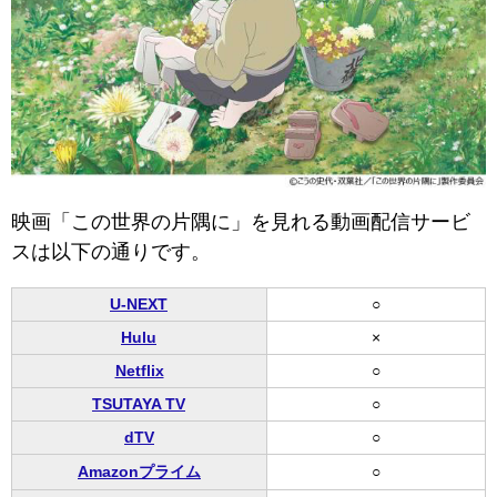
映画「この世界の片隅に」を見れる動画配信サービ
スは以下の通りです。
U-NEXT
○
Hulu
×
Netflix
○
TSUTAYA TV
○
dTV
○
Amazonプライム
○