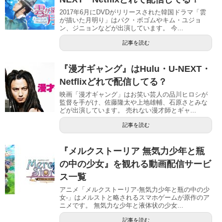
2017年6月にDVDがリリースされた韓国ドラマ「雲
が描いた月明り」はパク・ボゴムやキム・ユジョ
ン、ジニョンなどが出演しています。 今...
記事を読む
『漫才ギャング』はHulu・U-NEXT・
Netflixどれで配信してる？
映画「漫才ギャング」はお笑い芸人の品川ヒロシが
監督を手がけ、佐藤隆太や上地雄輔、石原さとみな
どが出演しています。 売れない漫才師とギャ...
記事を読む
『メルクストーリア 無気力少年と瓶
の中の少女』を観れる動画配信サービ
ス一覧
アニメ「メルクストーリア-無気力少年と瓶の中の少
女-」はメルストと略されるスマホゲームが原作のア
ニメです。 無気力な少年と液体状の少女...
記事を読む