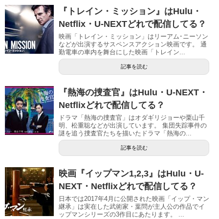
『トレイン・ミッション』はHulu・
Netflix・U-NEXTどれで配信してる？
映画「トレイン・ミッション」はリーアム･ニーソン
などが出演するサスペンスアクション映画です。 通
勤電車の車内を舞台にした映画「トレイン...
記事を読む
『熱海の捜査官』はHulu・U-NEXT・
Netflixどれで配信してる？
ドラマ「熱海の捜査官」はオダギリジョーや栗山千
明、松重聡などが出演しています。 集団失踪事件の
謎を追う捜査官たちを描いたドラマ「熱海の...
記事を読む
映画『イップマン1,2,3』はHulu・U-
NEXT・Netflixどれで配信してる？
日本では2017年4月に公開された映画「イップ・マン
継承」は実在した武術家・葉問が主人公の作品でイ
ップマンシリーズの3作目にあたります。 ...