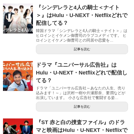
『シンデレラと4人の騎士＜ナイト
＞』はHulu・U-NEXT・Netflixどれで
配信してる？
韓国ドラマ「シンデレラと4人の騎士＜ナイト＞」は
ヒロインとイケメン御曹司のラブコメディです。 ヒ
ロインとイケメン御曹司との同居や恋愛を...
記事を読む
ドラマ『ユニバーサル広告社』は
Hulu・U-NEXT・Netflixどれで配信し
てる？
ドラマ「ユニバーサル広告社～あなたの人生、売り
込みます！～」は沢村一樹や片瀬那奈、要潤などが
出演しています。 小さな広告社で奮闘する姿...
記事を読む
『ST 赤と白の捜査ファイル』のドラ
マと映画はHulu・U-NEXT・Netflixで