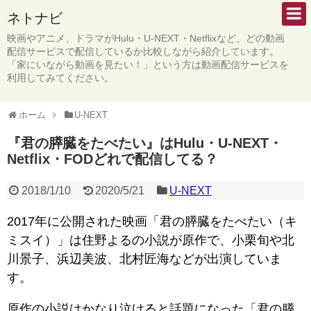
ネトナビ
映画やアニメ、ドラマがHulu・U-NEXT・Netflixなど、どの動画
配信サービスで配信しているか比較しながら紹介しています。
「家にいながら動画を見たい！」という方は動画配信サービスを
利用してみてください。
ホーム
U-NEXT
『君の膵臓をたべたい』はHulu・U-NEXT・
Netflix・FODどれで配信してる？
2018/1/10
2020/5/21
U-NEXT
2017年に公開された映画「君の膵臓をたべたい（キ
ミスイ）」は住野よるの小説が原作で、小栗旬や北
川景子、浜辺美波、北村匠海などが出演していま
す。
原作の小説はかなり泣けると話題になった「君の膵