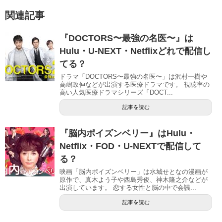
関連記事
『DOCTORS〜最強の名医〜』は
Hulu・U-NEXT・Netflixどれで配信し
てる？
ドラマ「DOCTORS〜最強の名医〜」は沢村一樹や
高嶋政伸などが出演する医療ドラマです。 視聴率の
高い人気医療ドラマシリーズ「DOCT...
記事を読む
『脳内ポイズンベリー』はHulu・
Netflix・FOD・U-NEXTで配信して
る？
映画「脳内ポイズンベリー」は水城せとなの漫画が
原作で、真木よう子や西島秀俊、神木隆之介などが
出演しています。 恋する女性と脳の中で会議...
記事を読む