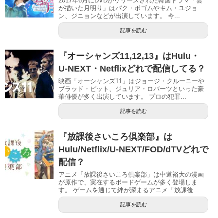
2017年6月にDVDがリリースされた韓国ドラマ「雲
が描いた月明り」はパク・ボゴムやキム・ユジョ
ン、ジニョンなどが出演しています。 今...
記事を読む
『オーシャンズ11,12,13』はHulu・
U-NEXT・Netflixどれで配信してる？
映画「オーシャンズ11」はジョージ・クルーニーや
ブラッド・ピット、ジュリア・ロバーツといった豪
華俳優が多く出演しています。 プロの犯罪...
記事を読む
『放課後さいころ倶楽部』は
Hulu/Netflix/U-NEXT/FOD/dTVどれで
配信？
アニメ「放課後さいころ倶楽部」は中道裕大の漫画
が原作で、実在するボードゲームが多く登場しま
す。 ゲームを通じて絆が深まるアニメ「放課後...
記事を読む