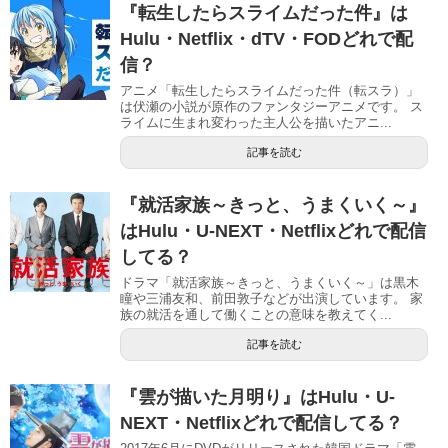
『転生したらスライムだった件』は
Hulu・Netflix・dTV・FODどれで配
信？
アニメ「転生したらスライムだった件（転スラ）」
は伏瀬の小説が原作のファンタジーアニメです。 ス
ライムに生まれ変わった主人公を描いたアニ...
記事を読む
『就活家族～きっと、うまくいく～』
はHulu・U-NEXT・Netflixどれで配信
してる？
ドラマ「就活家族～きっと、うまくいく～」は黒木
瞳や三浦友和、前田敦子などが出演しています。 家
族の就活を通して働くことの意味を教えてく...
記事を読む
『雲が描いた月明り』はHulu・U-
NEXT・Netflixどれで配信してる？