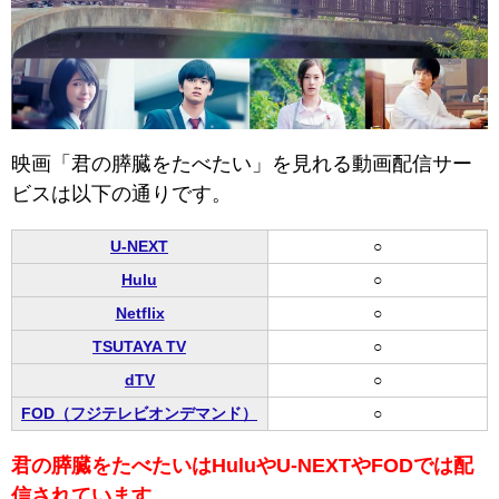
映画「君の膵臓をたべたい」を見れる動画配信サー
ビスは以下の通りです。
U-NEXT
○
Hulu
○
Netflix
○
TSUTAYA TV
○
dTV
○
FOD（フジテレビオンデマンド）
○
君の膵臓をたべたいはHuluやU-NEXTやFODでは配
信されています。