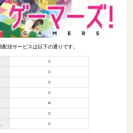
画配信サービスは以下の通りです。
○
○
○
○
×
○
）
○