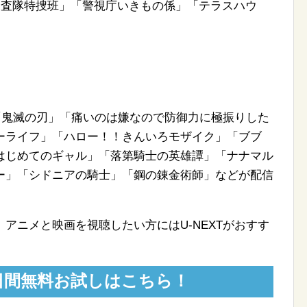
機動捜査隊特捜班」「警視庁いきもの係」「テラスハウ
」「鬼滅の刃」「痛いのは嫌なので防御力に極振りした
ーライフ」「ハロー！！きんいろモザイク」「ブブ
はじめてのギャル」「落第騎士の英雄譚」「ナナマル
ー」「シドニアの騎士」「鋼の錬金術師」などが配信
アニメと映画を視聴したい方にはU-NEXTがおすす
31日間無料お試しはこちら！