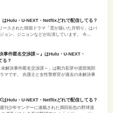
Hulu・U-NEXT・Netflixどれで配信してる？
がリリースされた韓国ドラマ「雲が描いた月明り」はパ
ジョン、ジニョンなどが出演しています。 今...
事件匿名交渉課～』はHulu・U-NEXT・
してる？
～未解決事件匿名交渉課～」は剛力彩芽や渡部篤郎
ラマです。 弁護士と女性警察官が過去の未解決事
Hulu・U-NEXT・Netflixどれで配信してる？
週刊少年サンデーに連載された満田拓也の野球漫