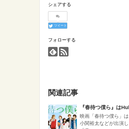
シェアする
ツイート
フォローする
関連記事
『春待つ僕ら』はHulu
映画「春待つ僕ら」は
小関裕太などが出演し