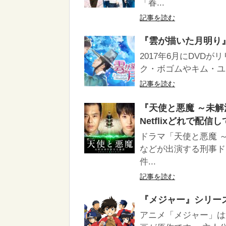
「春...
記事を読む
『雲が描いた月明り』は
2017年6月にDVD
ク・ボゴムやキム・ユ
記事を読む
『天使と悪魔 ～未解決
Netflixどれで配信
ドラマ「天使と悪魔 
などが出演する刑事ド
件...
記事を読む
『メジャー』シリーズは
アニメ「メジャー」は