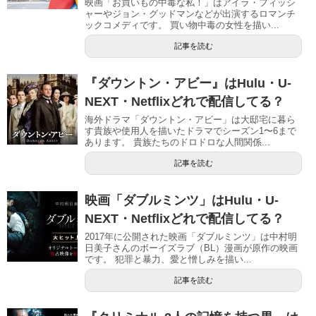
映画「お買いもの中毒な私！」はアイラ・フィッシ
ャーやジョン・グッドマンなどが出演するロマンチ
ックコメディです。 買い物中毒の女性を描い...
記事を読む
『ダウントン・アビー』はHulu・U-
NEXT・Netflixどれで配信してる？
海外ドラマ「ダウントン・アビー」は大邸宅に暮ら
す貴族や使用人を描いたドラマでシーズン1〜6まで
あります。 貴族たちのドロドロな人間関係...
記事を読む
映画「ダブルミンツ」はHulu・U-
NEXT・Netflixどれで配信してる？
2017年に公開された映画「ダブルミンツ」は中村明
日美子さんのボーイズラブ（BL）漫画が原作の映画
です。 犯罪と暴力、愛と憎しみを描い...
記事を読む