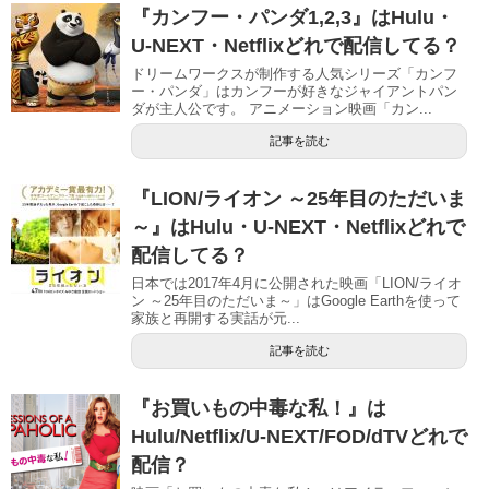
『カンフー・パンダ1,2,3』はHulu・
U-NEXT・Netflixどれで配信してる？
ドリームワークスが制作する人気シリーズ「カンフ
ー・パンダ」はカンフーが好きなジャイアントパン
ダが主人公です。 アニメーション映画「カン...
記事を読む
『LION/ライオン ～25年目のただいま
～』はHulu・U-NEXT・Netflixどれで
配信してる？
日本では2017年4月に公開された映画「LION/ライオ
ン ～25年目のただいま～」はGoogle Earthを使って
家族と再開する実話が元...
記事を読む
『お買いもの中毒な私！』は
Hulu/Netflix/U-NEXT/FOD/dTVどれで
配信？