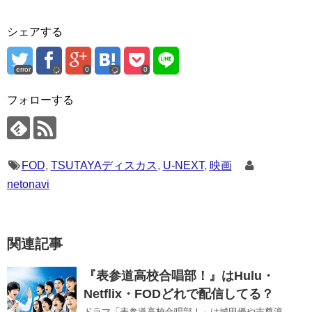
シェアする
error
0
0
フォローする
FOD
,
TSUTAYAディスカス
,
U-NEXT
,
映画
netonavi
関連記事
『表参道高校合唱部！』はHulu・
Netflix・FODどれで配信してる？
ドラマ「表参道高校合唱部！」は城田優や志尊淳、