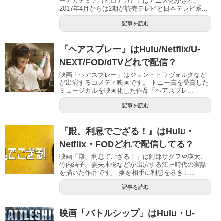
ーアカデミア（ヒロアカ）」はアニメ化がされ、
2017年4月からは2期が読売テレビと日本テレビ系...
記事を読む
『ヘアスプレー』はHulu/Netflix/U-
NEXT/FOD/dTVどれで配信？
映画「ヘアスプレー」はジョン・トラヴォルタなど
が出演するコメディ映画です。 トニー賞を受賞した
ミュージカルを映画化した作品「ヘアスプレ...
記事を読む
『殿、利息でござる！』はHulu・
Netflix・FODどれで配信してる？
映画「殿、利息でござる！」は阿部サダヲや瑛太、
竹内結子、妻夫木聡などが出演する江戸時代の実話
を描いた作品です。 藩を相手に利息を巻き上...
記事を読む
映画「バトルシップ」はHulu・U-