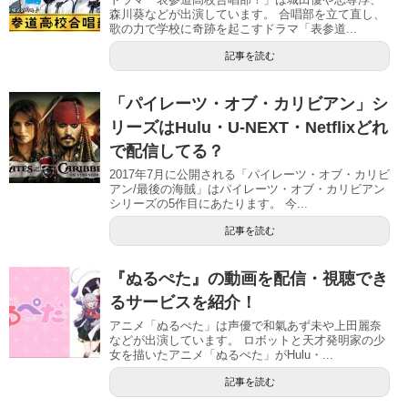
森川葵などが出演しています。 合唱部を立て直し、
歌の力で学校に奇跡を起こすドラマ「表参道...
記事を読む
「パイレーツ・オブ・カリビアン」シ
リーズはHulu・U-NEXT・Netflixどれ
で配信してる？
2017年7月に公開される「パイレーツ・オブ・カリビ
アン/最後の海賊」はパイレーツ・オブ・カリビアン
シリーズの5作目にあたります。 今...
記事を読む
『ぬるぺた』の動画を配信・視聴でき
るサービスを紹介！
アニメ「ぬるぺた」は声優で和氣あず未や上田麗奈
などが出演しています。 ロボットと天才発明家の少
女を描いたアニメ「ぬるぺた」がHulu・...
記事を読む