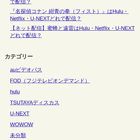
で配信？
『名探偵コナン 紺青の拳（フィスト）』はHulu・
Netflix・U-NEXTどれで配信？
【ネット配信】蜜蜂と遠雷はHulu・Netflix・U-NEXT
どれで配信？
カテゴリー
auビデオパス
FOD（フジテレビオンデマンド）
hulu
TSUTAYAディスカス
U-NEXT
WOWOW
未分類