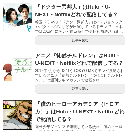
「ドクター異邦人」はHulu・U-
NEXT・Netflixどれで配信してる？
韓国ドラマの「ドクター異邦人」はイ・ジョンソク
やパク・ヘジンなどが出演しているドラマで、日本
では2016年にテレビ東京系列でテレビ放送されま...
記事を読む
アニメ『徒然チルドレン』はHulu・
U-NEXT・Netflixどれで配信してる？
2017年7月からBS11やTOKYO MXでテレビ放送され
ているアニメ「徒然チルドレン（つれづれチルドレ
ン）」は週刊少年マガジンで連載され...
記事を読む
『僕のヒーローアカデミア（ヒロア
カ）』はHulu・U-NEXT・Netflixどれ
で配信してる？
週刊少年ジャンプで連載している漫画「僕のヒーロ