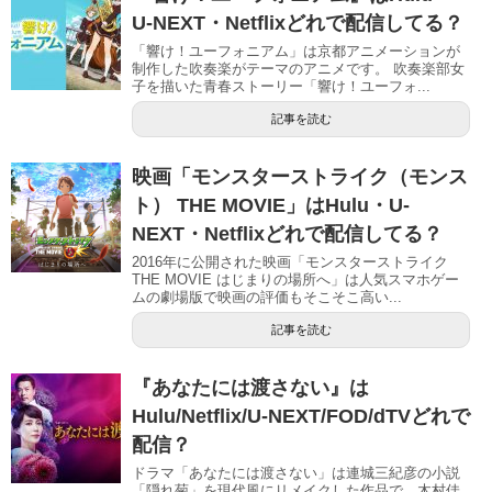
U-NEXT・Netflixどれで配信してる？
「響け！ユーフォニアム」は京都アニメーションが
制作した吹奏楽がテーマのアニメです。 吹奏楽部女
子を描いた青春ストーリー「響け！ユーフォ...
記事を読む
映画「モンスターストライク（モンス
ト） THE MOVIE」はHulu・U-
NEXT・Netflixどれで配信してる？
2016年に公開された映画「モンスターストライク
THE MOVIE はじまりの場所へ」は人気スマホゲー
ムの劇場版で映画の評価もそこそこ高い...
記事を読む
『あなたには渡さない』は
Hulu/Netflix/U-NEXT/FOD/dTVどれで
配信？
ドラマ「あなたには渡さない」は連城三紀彦の小説
「隠れ菊」を現代風にリメイクした作品で、木村佳