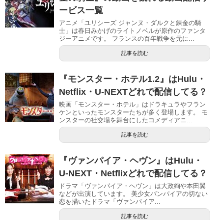
ービス一覧
アニメ「ユリシーズ ジャンヌ・ダルクと錬金の騎
士」は春日みかげのライトノベルが原作のファンタ
ジーアニメです。 フランスの百年戦争を元に...
記事を読む
『モンスター・ホテル1.2』はHulu・
Netflix・U-NEXTどれで配信してる？
映画「モンスター・ホテル」はドラキュラやフラン
ケンといったモンスターたちが多く登場します。 モ
ンスターの社交場を舞台にしたコメディアニ...
記事を読む
『ヴァンパイア・ヘヴン』はHulu・
U-NEXT・Netflixどれで配信してる？
ドラマ「ヴァンパイア・ヘヴン」は大政絢や本田翼
などが出演しています。 美少女バンパイアの切ない
恋を描いたドラマ「ヴァンパイア...
記事を読む