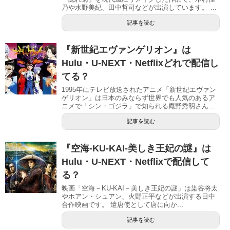
乃や水野美紀、田中哲司などが出演しています。 ...
記事を読む
『新世紀エヴァンゲリオン』は
Hulu・U-NEXT・Netflixどれで配信し
てる？
1995年にテレビ放送されたアニメ「新世紀エヴァン
ゲリオン」は日本のみならず世界でも人気のあるア
ニメで「シン・ゴジラ」で知られる庵野秀明さん...
記事を読む
『空海-KU-KAI-美しき王妃の謎』は
Hulu・U-NEXT・Netflixで配信して
る？
映画「空海－KU-KAI－美しき王妃の謎」は染谷将太
やホアン・シュアン、火野正平などが出演する日中
合作映画です。 遣唐使として唐に向か...
記事を読む