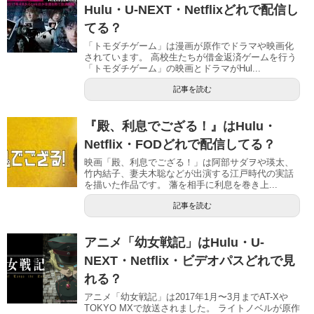
Hulu・U-NEXT・Netflixどれで配信し
てる？
「トモダチゲーム」は漫画が原作でドラマや映画化
されています。 高校生たちが借金返済ゲームを行う
「トモダチゲーム」の映画とドラマがHul...
記事を読む
『殿、利息でござる！』はHulu・
Netflix・FODどれで配信してる？
映画「殿、利息でござる！」は阿部サダヲや瑛太、
竹内結子、妻夫木聡などが出演する江戸時代の実話
を描いた作品です。 藩を相手に利息を巻き上...
記事を読む
アニメ「幼女戦記」はHulu・U-
NEXT・Netflix・ビデオパスどれで見
れる？
アニメ「幼女戦記」は2017年1月〜3月までAT-Xや
TOKYO MXで放送されました。 ライトノベルが原作