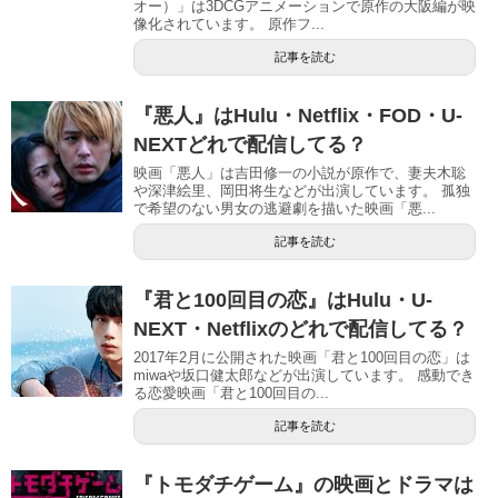
オー）」は3DCGアニメーションで原作の大阪編が映
像化されています。 原作フ...
記事を読む
『悪人』はHulu・Netflix・FOD・U-
NEXTどれで配信してる？
映画「悪人」は吉田修一の小説が原作で、妻夫木聡
や深津絵里、岡田将生などが出演しています。 孤独
で希望のない男女の逃避劇を描いた映画「悪...
記事を読む
『君と100回目の恋』はHulu・U-
NEXT・Netflixのどれで配信してる？
2017年2月に公開された映画「君と100回目の恋」は
miwaや坂口健太郎などが出演しています。 感動でき
る恋愛映画「君と100回目の...
記事を読む
『トモダチゲーム』の映画とドラマは