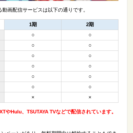
る動画配信サービスは以下の通りです。
1期
2期
○
○
○
○
○
○
○
○
○
○
○
○
×
×
やHulu、TSUTAYA TVなどで配信されています。