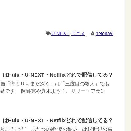
U-NEXT
,
アニメ
netonavi
Hulu・U-NEXT・Netflixどれで配信してる？
た映画「海よりもまだ深く」は「三度目の殺人」でも
品です。 阿部寛や真木よう子、リリー・フラン
Hulu・U-NEXT・Netflixどれで配信してる？
きこうごう） ふたつの愛 涙の誓い」は14世紀の高