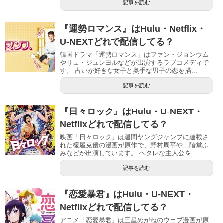
記事を読む
『運勢ロマンス』はHulu・Netflix・
U-NEXTどれで配信してる？
韓国ドラマ「運勢ロマンス」はファン・ジョンウム
やリュ・ジュンヨルなどが出演するラブコメディで
す。 占いが好きな女子と奥手な男子の恋を描...
記事を読む
『日々ロック』はHulu・U-NEXT・
Netflixどれで配信してる？
映画「日々ロック」は週間ヤングジャンプに連載さ
れた榎屋克優の漫画が原作で、野村周平や二階堂ふ
みなどが出演しています。 ヘタレな主人公を...
記事を読む
『恋愛暴君』はHulu・U-NEXT・
Netflixどれで配信してる？
アニメ「恋愛暴君」は三星めがねのウェブ漫画が原