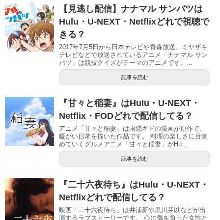
【見逃し配信】ナナマル サンバツは
Hulu・U-NEXT・Netflixどれで視聴で
きる？
2017年7月5日から日本テレビや青森放送、ミヤザキ
テレビなどで放送されているアニメ「ナナマル サン
バツ」は競技クイズがテーマのアニメです。...
記事を読む
『甘々と稲妻』はHulu・U-NEXT・
Netflix・FODどれで配信してる？
アニメ「甘々と稲妻」は雨隠ギドの漫画が原作で、
暖かい日常を描いた作品です。 料理の楽しさに目覚
めていくグルメアニメ「甘々と稲妻」がHu...
記事を読む
『二十六夜待ち』はHulu・U-NEXT・
Netflixどれで配信してる？
映画「二十六夜待ち」は井浦新や黒川芽以などが出
演するラブストーリーです。 心に傷を負った女性と