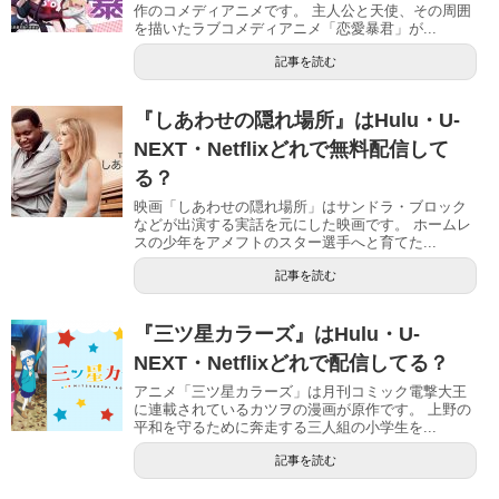
作のコメディアニメです。 主人公と天使、その周囲
を描いたラブコメディアニメ「恋愛暴君」が...
記事を読む
『しあわせの隠れ場所』はHulu・U-
NEXT・Netflixどれで無料配信して
る？
映画「しあわせの隠れ場所」はサンドラ・ブロック
などが出演する実話を元にした映画です。 ホームレ
スの少年をアメフトのスター選手へと育てた...
記事を読む
『三ツ星カラーズ』はHulu・U-
NEXT・Netflixどれで配信してる？
アニメ「三ツ星カラーズ」は月刊コミック電撃大王
に連載されているカツヲの漫画が原作です。 上野の
平和を守るために奔走する三人組の小学生を...
記事を読む