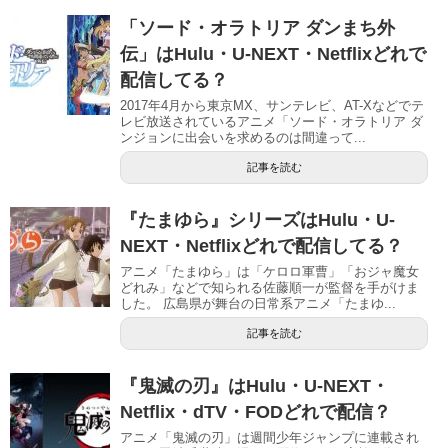
「ソード・オラトリア ダンまち外
伝」はHulu・U-NEXT・Netflixどれで
配信してる？
2017年4月から東京MX、サンテレビ、AT-Xなどでテ
レビ放送されているアニメ「ソード・オラトリア ダ
ンジョンに出会いを求めるのは間違って...
記事を読む
『たまゆら』シリーズはHulu・U-
NEXT・Netflixどれで配信してる？
アニメ「たまゆら」は「ケロロ軍曹」「おジャ魔女
どれみ」などで知られる佐藤順一が監督を手がけま
した。 広島県が舞台の日常系アニメ「たまゆ...
記事を読む
『鬼滅の刃』はHulu・U-NEXT・
Netflix・dTV・FODどれで配信？
アニメ「鬼滅の刃」は週間少年ジャンプに連載され