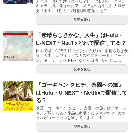
アニメ「刀剣乱舞（とうらぶ）」は名刀がイケメン
キャラに擬人化されたアニメで女性を中心に人気が
あります。 1期の「刀剣乱舞-花丸-」と2...
記事を読む
「素晴らしきかな、人生」はHulu・
U-NEXT・Netflixどれで配信してる？
日本では2017年2月に公開された映画「素晴らしきか
な、人生」はウィル・スミスやエドワード・ノート
ン、キーラ・ナイトレイなどが出演しいるヒュ...
記事を読む
『ゴーギャン タヒチ、楽園への旅』
はHulu・U-NEXT・Netflixで配信して
る？
映画「ゴーギャン タヒチ、楽園への旅」は「オーシ
ャンズ12」などの作品に出演するヴァンサン・カッ
セルがゴーギャンを演じています。 19...
記事を読む