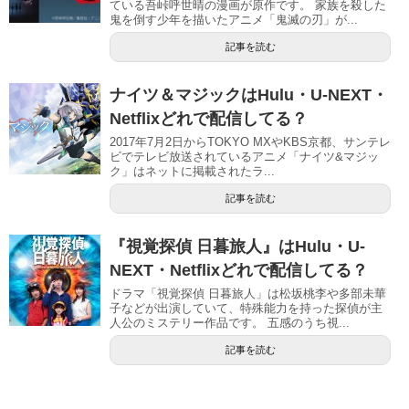
ている吾峠呼世晴の漫画が原作です。 家族を殺した
鬼を倒す少年を描いたアニメ「鬼滅の刃」が...
記事を読む
ナイツ＆マジックはHulu・U-NEXT・
Netflixどれで配信してる？
2017年7月2日からTOKYO MXやKBS京都、サンテレ
ビでテレビ放送されているアニメ「ナイツ&マジッ
ク」はネットに掲載されたラ...
記事を読む
『視覚探偵 日暮旅人』はHulu・U-
NEXT・Netflixどれで配信してる？
ドラマ「視覚探偵 日暮旅人」は松坂桃李や多部未華
子などが出演していて、特殊能力を持った探偵が主
人公のミステリー作品です。 五感のうち視...
記事を読む