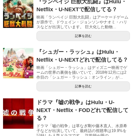
『ランペイジ 巨獣大乱闘』はHulu・
Netflix・U-NEXTで配信してる？
映画「ランペイジ 巨獣大乱闘」はアーケードゲーム
が原作で、ドウェイン・ジョンソンやナオミ・ハリ
スなどが出演しています。 巨大化した動物...
記事を読む
『シュガー・ラッシュ』はHulu・
Netflix・U-NEXTどれで配信してる？
映画「シュガー・ラッシュ」はディズニー映画でゲ
ームの世界の裏側を描いていて、2018年12月には2
作目の「シュガー・ラッシュ：オンライン」が...
記事を読む
ドラマ『嘘の戦争』はHulu・U-
NEXT・Netflix・FODどれで配信して
る？
ドラマ「嘘の戦争」は草なぎ剛や藤木直人、水原希
子などが出演していて、最終話の視聴率は19.9%を
記録した人気ドラマです。 詐欺師が親の...