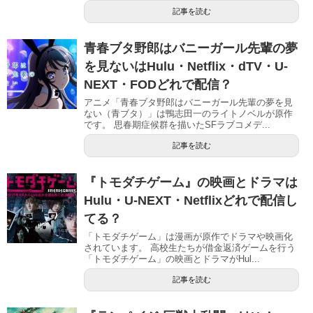
記事を読む
青春ブタ野郎はバニーガール先輩の夢
を見ないはHulu・Netflix・dTV・U-
NEXT・FODどれで配信？
アニメ「青春ブタ野郎はバニーガール先輩の夢を見
ない（青ブタ）」は鴨志田一のライトノベルが原作
です。 思春期症候群を描いたSFラブコメデ...
記事を読む
『トモダチゲーム』の映画とドラマは
Hulu・U-NEXT・Netflixどれで配信し
てる？
「トモダチゲーム」は漫画が原作でドラマや映画化
されています。 高校生たちが借金返済ゲームを行う
「トモダチゲーム」の映画とドラマがHul...
記事を読む