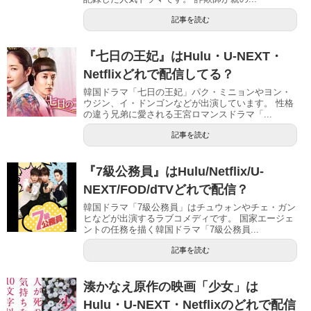
記事を読む
『七日の王妃』はHulu・U-NEXT・
Netflixどれで配信してる？
韓国ドラマ「七日の王妃」パク・ミニョンやヨン・
ウジン、イ・ドンゴンなどが出演しています。 性格
の違う兄弟に愛される王宮ロマンスドラマ「...
記事を読む
『7級公務員』はHulu/Netflix/U-
NEXT/FOD/dTVどれで配信？
韓国ドラマ「7級公務員」はチュウォンやチェ・ガン
ヒなどが出演するラブコメディです。 国家エージェ
ントの任務を描く韓国ドラマ「7級公務員...
記事を読む
湊かなえ原作の映画「少女」は
Hulu・U-NEXT・Netflixのどれで配信