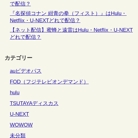
で配信？
『名探偵コナン 紺青の拳（フィスト）』はHulu・
Netflix・U-NEXTどれで配信？
【ネット配信】蜜蜂と遠雷はHulu・Netflix・U-NEXT
どれで配信？
カテゴリー
auビデオパス
FOD（フジテレビオンデマンド）
hulu
TSUTAYAディスカス
U-NEXT
WOWOW
未分類