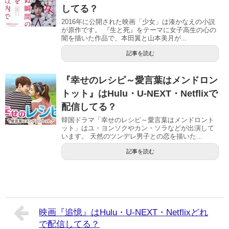
してる？
2016年に公開された映画「少女」は湊かなえの小説
が原作です。 『生と死』をテーマに女子高生の心の
闇を描いた作品で、本田翼と山本美月が...
記事を読む
『幸せのレシピ～愛言葉はメンドロン
トット』はHulu・U-NEXT・Netflixで
配信してる？
韓国ドラマ「幸せのレシピ～愛言葉はメンドロント
ット」はユ・ヨンソクやカン・ソラなどが出演して
います。 天然のツンデレ男子との恋を描いた...
記事を読む
映画『追憶』はHulu・U-NEXT・Netflixどれ
で配信してる？