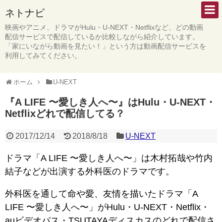
ネトナビ
映画やアニメ、ドラマがHulu・U-NEXT・Netflixなど、どの動画
配信サービスで配信しているか比較しながら紹介しています。
「家にいながら動画を見たい！」という方は動画配信サービスを
利用してみてください。
ホーム
U-NEXT
『A LIFE 〜愛しき人へ〜』はHulu・U-NEXT・
Netflixどれで配信してる？
2017/12/14
2018/8/18
U-NEXT
ドラマ「A LIFE 〜愛しき人へ〜」は木村拓哉や竹内
結子などが出演する外科医のドラマです。
外科医を通して命や愛、友情を描いたドラマ「A
LIFE 〜愛しき人へ〜」がHulu・U-NEXT・Netflix・
auビデオパス・TSUTAYAディスカスのどれで配信さ