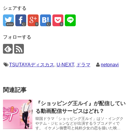
シェアする
error
0
0
フォローする
TSUTAYAディスカス
,
U-NEXT
,
ドラマ
netonavi
関連記事
『ショッピング王ルイ』が配信してい
る動画配信サービスはどれ？
韓国ドラマ「ショッピング王ルイ」はソ・イングク
やナム・ジヒョンなどが出演するラブコメディで
す。 イケメン御曹司と純朴少女の恋を描いた映...