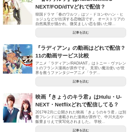
NEXT/FOD/dTVどれで配信？
韓国ドラマ「春のワルツ」はソ・ドヨンやハン・ヒ
ョジュなどが出演する恋物語です。 オーストリアの
自然風景が描かれ、微笑ましい恋を描いた韓...
記事を読む
『ラディアン』の動画はどれで配信？
11の動画サービス比較
アニメ「ラディアン/RADIANT」はトニー・ヴァレン
トのフランス漫画が原作です。 見習い魔法使いが世
界を救うファンタジーアニメ「ラデ...
記事を読む
映画『きょうのキラ君』はHulu・U-
NEXT・Netflixどれで配信してる？
2017年2月に公開された映画「きょうのキラ君」は別
冊フレンドに連載された漫画が原作で、中川大志や
飯豊まりえで実写化されました。 学校...
記事を読む