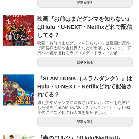
記事を読む
映画『お前はまだグンマを知らない』
はHulu・U-NEXT・Netflixどれで配信
してる？
映画「お前はまだグンマを知らない」は漫画が原作
で間宮祥太朗や吉村界人などが出演しています。 群
馬への愛が溢れるラブコメディドラマ「お前...
記事を読む
『SLAM DUNK（スラムダンク）』は
Hulu・U-NEXT・Netflixどれで配信さ
れてる？
週刊少年ジャンプに連載されていたバスケを題材に
した漫画「SLAM DUNK（スラムダンク）」は1990
年代にアニメ化され人気を集めました。 ...
記事を読む
『春のワルツ』はHulu/Netflix/U-