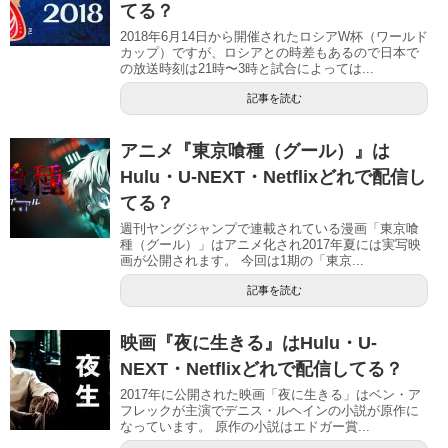
てる？
2018年6月14日から開催されたロシアW杯（ワールド
カップ）ですが、ロシアとの時差もあるので日本で
の放送時刻は21時〜3時と試合によっては...
記事を読む
アニメ『東京喰種（グール）』は
Hulu・U-NEXT・Netflixどれで配信し
てる？
週刊ヤングジャンプで連載されている漫画「東京喰
種（グール）」はアニメ化され2017年夏には実写映
画が公開されます。 今回は1期の「東京...
記事を読む
映画『夜に生きる』はHulu・U-
NEXT・Netflixどれで配信してる？
2017年に公開された映画「夜に生きる」はベン・ア
フレックが主演でデニス・ルヘインの小説が原作に
なっています。 原作の小説はエドガー賞...