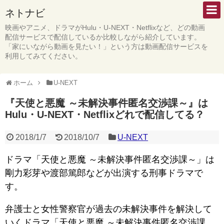
ネトナビ
映画やアニメ、ドラマがHulu・U-NEXT・Netflixなど、どの動画
配信サービスで配信しているか比較しながら紹介しています。
「家にいながら動画を見たい！」という方は動画配信サービスを
利用してみてください。
ホーム
U-NEXT
『天使と悪魔 ～未解決事件匿名交渉課～』は
Hulu・U-NEXT・Netflixどれで配信してる？
2018/1/7
2018/10/7
U-NEXT
ドラマ「天使と悪魔 ～未解決事件匿名交渉課～」は
剛力彩芽や渡部篤郎などが出演する刑事ドラマで
す。
弁護士と女性警察官が過去の未解決事件を解決して
いくドラマ「天使と悪魔 ～未解決事件匿名交渉課