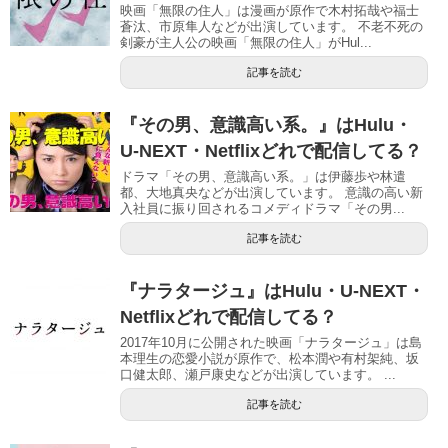
映画「無限の住人」は漫画が原作で木村拓哉や福士
蒼汰、市原隼人などが出演しています。 不老不死の
剣豪が主人公の映画「無限の住人」がHul...
記事を読む
『その男、意識高い系。』はHulu・
U-NEXT・Netflixどれで配信してる？
ドラマ「その男、意識高い系。」は伊藤歩や林遣
都、大地真央などが出演しています。 意識の高い新
入社員に振り回されるコメディドラマ「その男...
記事を読む
『ナラタージュ』はHulu・U-NEXT・
Netflixどれで配信してる？
2017年10月に公開された映画「ナラタージュ」は島
本理生の恋愛小説が原作で、松本潤や有村架純、坂
口健太郎、瀬戸康史などが出演しています。 ...
記事を読む