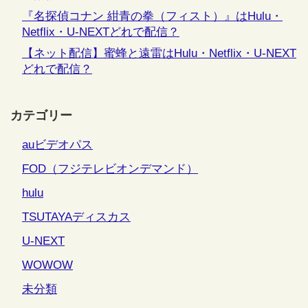
『名探偵コナン 紺青の拳（フィスト）』はHulu・
Netflix・U-NEXTどれで配信？
【ネット配信】蜜蜂と遠雷はHulu・Netflix・U-NEXT
どれで配信？
カテゴリー
auビデオパス
FOD（フジテレビオンデマンド）
hulu
TSUTAYAディスカス
U-NEXT
WOWOW
未分類