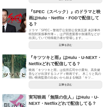
『SPEC（スペック）』のドラマと映
画はHulu・Netflix・FODで配信して
る？
ドラマ「SPEC～警視庁公安部公安第五課 未詳事件
特別対策係事件簿～」は戸田恵梨香や加瀬亮などが
出演していて特殊能力者が登場します。 ...
記事を読む
『キツツキと雨』はHulu・U-NEXT・
Netflixどれで配信してる？
映画「キツツキと雨」は役所広司や小栗旬、高良健
吾などが出演するコメディ映画です。 木こりと気の
弱い映画監督の出会いから始まる物語「キツ...
記事を読む
実写映画「無限の住人」はHulu・U-
NEXT・Netflixどれで配信してる？