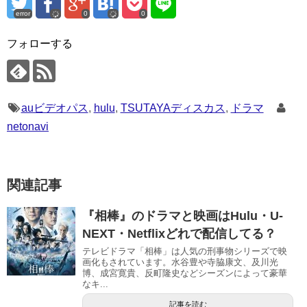
error
0
0
フォローする
auビデオパス
,
hulu
,
TSUTAYAディスカス
,
ドラマ
netonavi
関連記事
『相棒』のドラマと映画はHulu・U-
NEXT・Netflixどれで配信してる？
テレビドラマ「相棒」は人気の刑事物シリーズで映
画化もされています。水谷豊や寺脇康文、及川光
博、成宮寛貴、反町隆史などシーズンによって豪華
なキ...
記事を読む