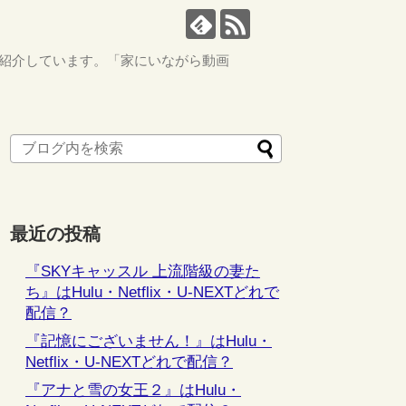
ながら紹介しています。「家にいながら動画
最近の投稿
『SKYキャッスル 上流階級の妻た
ち』はHulu・Netflix・U-NEXTどれで
配信？
『記憶にございません！』はHulu・
Netflix・U-NEXTどれで配信？
『アナと雪の女王２』はHulu・