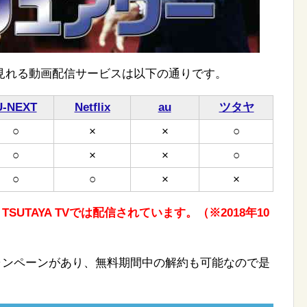
見れる動画配信サービスは以下の通りです。
U-NEXT
Netflix
au
ツタヤ
○
×
×
○
○
×
×
○
○
○
×
×
、TSUTAYA TVでは配信されています。（※2018年10
しキャンペーンがあり、無料期間中の解約も可能なので是