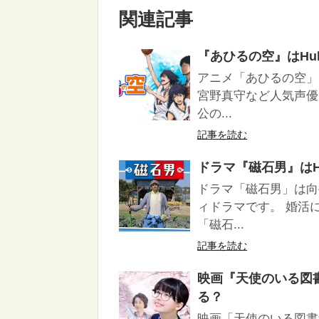
関連記事
『あひるの空』はHulu/
アニメ「あひるの空」
宮野真守など人気声優
公の...
記事を読む
ドラマ『磁石男』はHul
ドラマ「磁石男」は向
ィドラマです。 婚活
「磁石...
記事を読む
映画『天使のいる図書館
る？
映画「天使のいる図書