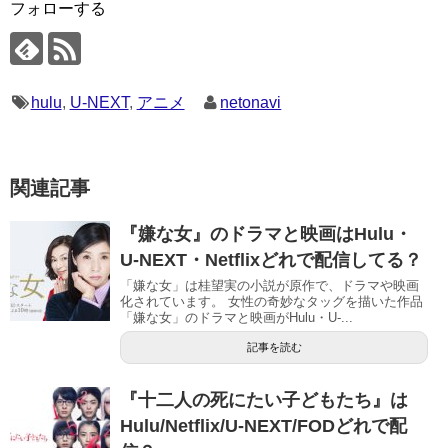
フォローする
hulu
,
U-NEXT
,
アニメ
netonavi
関連記事
『嫌な女』のドラマと映画はHulu・
U-NEXT・Netflixどれで配信してる？
「嫌な女」は桂望実の小説が原作で、ドラマや映画
化されています。 女性の奇妙なタッグを描いた作品
「嫌な女」のドラマと映画がHulu・U-...
記事を読む
『十二人の死にたい子どもたち』は
Hulu/Netflix/U-NEXT/FODどれで配