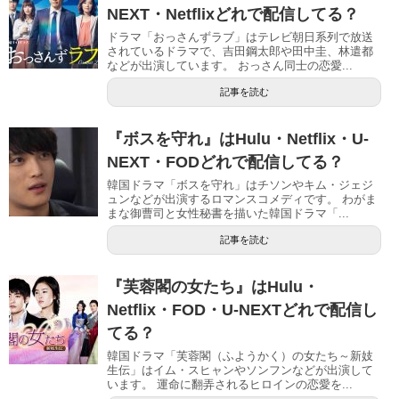
NEXT・Netflixどれで配信してる？
ドラマ「おっさんずラブ」はテレビ朝日系列で放送
されているドラマで、吉田鋼太郎や田中圭、林遣都
などが出演しています。 おっさん同士の恋愛...
記事を読む
『ボスを守れ』はHulu・Netflix・U-
NEXT・FODどれで配信してる？
韓国ドラマ「ボスを守れ」はチソンやキム・ジェジ
ュンなどが出演するロマンスコメディです。 わがま
まな御曹司と女性秘書を描いた韓国ドラマ「...
記事を読む
『芙蓉閣の女たち』はHulu・
Netflix・FOD・U-NEXTどれで配信し
てる？
韓国ドラマ「芙蓉閣（ふようかく）の女たち～新妓
生伝」はイム・スヒャンやソンフンなどが出演して
います。 運命に翻弄されるヒロインの恋愛を...