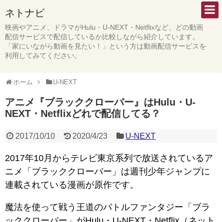
ネトナビ
映画やアニメ、ドラマがHulu・U-NEXT・Netflixなど、どの動画
配信サービスで配信しているか比較しながら紹介しています。
「家にいながら動画を見たい！」という方は動画配信サービスを
利用してみてください。
ホーム
U-NEXT
アニメ『ブラッククローバー』はHulu・U-
NEXT・Netflixどれで配信してる？
2017/10/10
2020/4/23
U-NEXT
2017年10月からテレビ東京系列で放送されているア
ニメ「ブラッククローバー」は週刊少年ジャンプに
連載されている漫画が原作です。
魔法を使って戦う王道のバトルファンタジー「ブラ
ッククローバー」がHulu・U-NEXT・Netflix（ネット