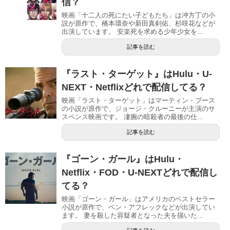
信？
映画「十二人の死にたい子どもたち」は冲方丁の小
説が原作で、橋本環奈や新田真剣佑、杉咲花などが
出演しています。 安楽死を求める少年少女を...
記事を読む
『ラスト・ターゲット』はHulu・U-
NEXT・Netflixどれで配信してる？
映画「ラスト・ターゲット」はマーティン・ブース
の小説が原作で、ジョージ・クルーニーが主演のサ
スペンス映画です。 凄腕の暗殺者の最後の仕...
記事を読む
『ゴーン・ガール』はHulu・
Netflix・FOD・U-NEXTどれで配信し
てる？
映画「ゴーン・ガール」はアメリカのベストセラー
小説が原作で、ベン・アフレックなどが出演してい
ます。 妻を殺した容疑者となった夫を描いた...