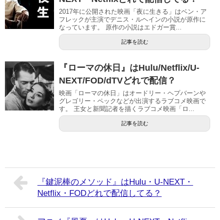
2017年に公開された映画「夜に生きる」はベン・ア
フレックが主演でデニス・ルヘインの小説が原作に
なっています。 原作の小説はエドガー賞...
記事を読む
『ローマの休日』はHulu/Netflix/U-
NEXT/FOD/dTVどれで配信？
映画「ローマの休日」はオードリー・ヘプバーンや
グレゴリー・ペックなどが出演するラブコメ映画で
す。 王女と新聞記者を描くラブコメ映画「ロ...
記事を読む
『鍵泥棒のメソッド』はHulu・U-NEXT・
Netflix・FODどれで配信してる？