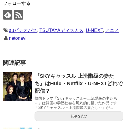
フォローする
auビデオパス
,
TSUTAYAディスカス
,
U-NEXT
,
アニメ
netonavi
関連記事
『SKYキャッスル 上流階級の妻た
ち』はHulu・Netflix・U-NEXTどれで
配信？
韓国ドラマ「SKYキャッスル～上流階級の妻たち
～」は韓国の学歴社会を風刺的に描いた作品です
「SKYキャッスル～上流階級の妻たち～」が...
記事を読む