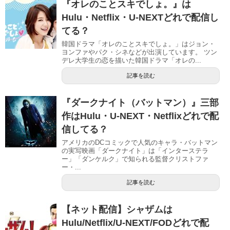
『オレのことスキでしょ。』は
Hulu・Netflix・U-NEXTどれで配信し
てる？
韓国ドラマ「オレのことスキでしょ。」はジョン・
ヨンファやパク・シネなどが出演しています。 ツン
デレ大学生の恋を描いた韓国ドラマ「オレの...
記事を読む
『ダークナイト（バットマン）』三部
作はHulu・U-NEXT・Netflixどれで配
信してる？
アメリカのDCコミックで人気のキャラ・バットマン
の実写映画「ダークナイト」は「インターステラ
ー」「ダンケルク」で知られる監督クリストファ
ー・...
記事を読む
【ネット配信】シャザムは
Hulu/Netflix/U-NEXT/FODどれで配