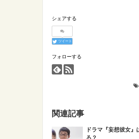
シェアする
ツイート
フォローする
関連記事
ドラマ『妄想彼女』はHu
る？