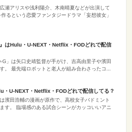
広瀬アリスや浅利陽介、木南晴夏などが出演して
を作るという恋愛ファンタジードラマ「妄想彼女」
はHulu・U-NEXT・Netflix・FODどれで配信
BO-G」は矢口史靖監督が手がけ、吉高由里子や濱田
す。 最先端ロボットと老人が組み合わさったコ...
・U-NEXT・Netflix・FODどれで配信してる？
は濱田浩輔の漫画が原作で、高校女子バドミント
ます。 臨場感のある試合シーンがカッコいいアニ