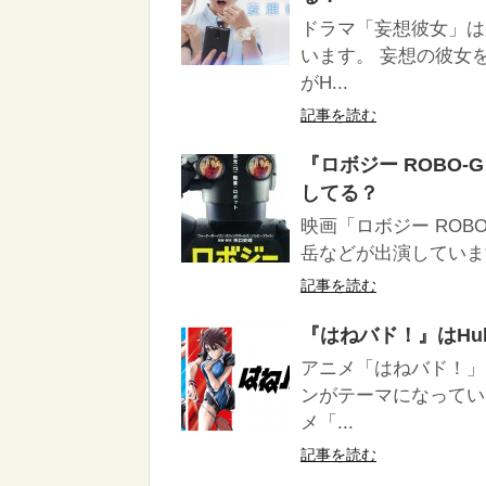
ドラマ「妄想彼女」は
います。 妄想の彼女
がH...
記事を読む
『ロボジー ROBO-G』
してる？
映画「ロボジー RO
岳などが出演していま
記事を読む
『はねバド！』はHulu
アニメ「はねバド！」
ンがテーマになってい
メ「...
記事を読む