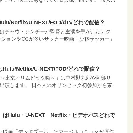
ドラマ、映画にもなっている人気作品です。 殺人...
/Netflix/U-NEXT/FOD/dTVどれで配信？
はチャウ・シンチーが監督と主演を手がけたアク
クションやCGが多いサッカー映画「少林サッカー」
u/Netflix/U-NEXT/FOD/どれで配信？
ん～東京オリムピック噺～」は中村勘九郎や阿部サ
出演します。 日本人のオリンピック初参加から東
Hulu・U-NEXT・Netflix・ビデオパスどれで
された映画「デッドプール」はマーベルコミックが原作