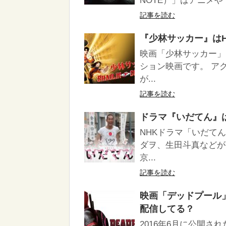
NOTE）」はアニメや
記事を読む
『少林サッカー』はHulu
映画「少林サッカー」
ション映画です。 ア
が...
記事を読む
ドラマ『いだてん』はHul
NHKドラマ「いだて
ダヲ、生田斗真などが
京...
記事を読む
映画「デッドプール」は
配信してる？
2016年6月に公開