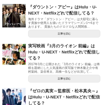
『ダウントン・アビー』はHulu・U-
NEXT・Netflixどれで配信してる？
海外ドラマ「ダウントン・アビー」は大邸宅に暮ら
す貴族や使用人を描いたドラマでシーズン1〜6まで
あります。 貴族たちのドロドロな人間関係...
記事を読む
実写映画『3月のライオン 前編』は
Hulu・U-NEXT・Netflixどれで配信し
てる？
2017年3月に公開された「3月のライオン 前編」は将
棋を題材にした人気漫画の実写版で神木隆之介や有
村架純、染谷将太、高橋一生などが出演して...
記事を読む
『ゼロの真実～監察医・松本真央～』
はHulu・U-NEXT・Netflixどれで配信
してる？