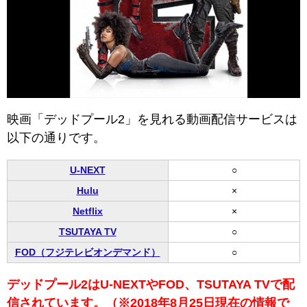
映画「デッドプール2」を見れる動画配信サービスは
以下の通りです。
U-NEXT
○
Hulu
×
Netflix
×
TSUTAYA TV
○
FOD（フジテレビオンデマンド）
○
デッドプール2はU-NEXTやFOD、TSUTAYA TVで配
信されています。（※2018年8月25日現在の情報で