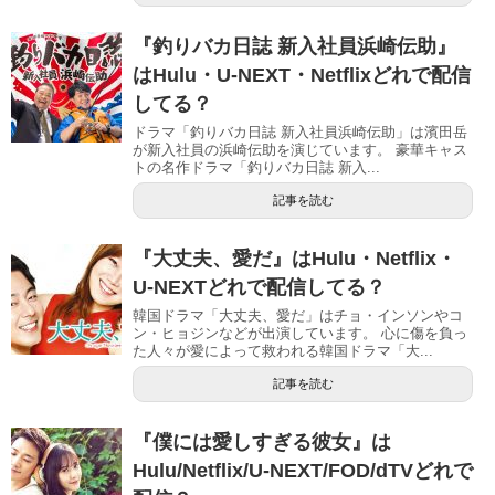
『釣りバカ日誌 新入社員浜崎伝助』
はHulu・U-NEXT・Netflixどれで配信
してる？
ドラマ「釣りバカ日誌 新入社員浜崎伝助」は濱田岳
が新入社員の浜崎伝助を演じています。 豪華キャス
トの名作ドラマ「釣りバカ日誌 新入...
記事を読む
『大丈夫、愛だ』はHulu・Netflix・
U-NEXTどれで配信してる？
韓国ドラマ「大丈夫、愛だ」はチョ・インソンやコ
ン・ヒョジンなどが出演しています。 心に傷を負っ
た人々が愛によって救われる韓国ドラマ「大...
記事を読む
『僕には愛しすぎる彼女』は
Hulu/Netflix/U-NEXT/FOD/dTVどれで