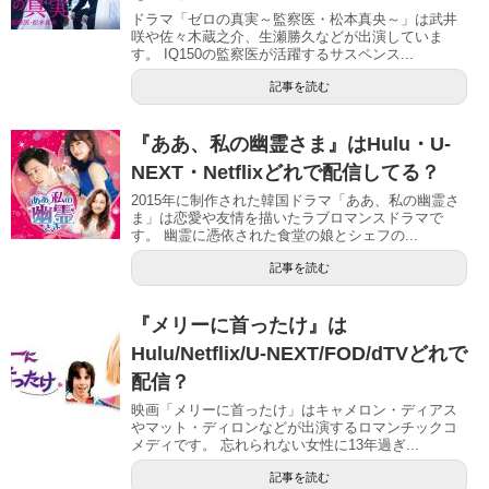
ドラマ「ゼロの真実～監察医・松本真央～」は武井
咲や佐々木蔵之介、生瀬勝久などが出演していま
す。 IQ150の監察医が活躍するサスペンス...
記事を読む
『ああ、私の幽霊さま』はHulu・U-
NEXT・Netflixどれで配信してる？
2015年に制作された韓国ドラマ「ああ、私の幽霊さ
ま」は恋愛や友情を描いたラブロマンスドラマで
す。 幽霊に憑依された食堂の娘とシェフの...
記事を読む
『メリーに首ったけ』は
Hulu/Netflix/U-NEXT/FOD/dTVどれで
配信？
映画「メリーに首ったけ」はキャメロン・ディアス
やマット・ディロンなどが出演するロマンチックコ
メディです。 忘れられない女性に13年過ぎ...
記事を読む