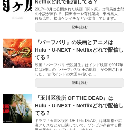
Netflixどれで配信してる？
2017年8月に公開された映画「関ヶ原」は司馬遼太郎
の小説が原作で、岡田准一や有村架純、東出昌大、
役所広司、松山ケンイチなどが出演しています...
記事を読む
『バーフバリ』の映画とアニメは
Hulu・U-NEXT・Netflixどれで配信し
てる？
映画「バーフバリ 伝説誕生」はインド映画で2017年
には2作目の「バーフバリ2 王の凱旋」が公開されま
した。 古代インドの大国を描いた...
記事を読む
『玉川区役所 OF THE DEAD』は
Hulu・U-NEXT・Netflixどれで配信し
てる？
ドラマ「玉川区役所 OF THE DEAD」は林遣都や広
瀬アリスなどが出演していて、ゾンビが存在する世
界が舞台になっています。 地方公...