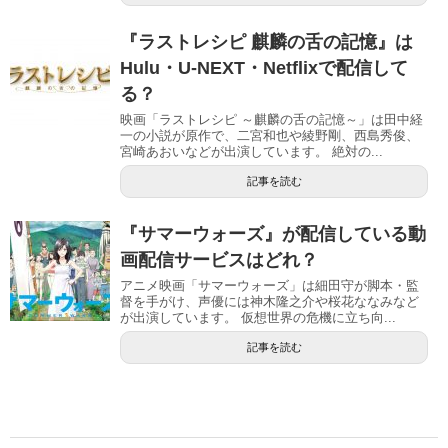
『ラストレシピ 麒麟の舌の記憶』は
Hulu・U-NEXT・Netflixで配信して
る？
映画「ラストレシピ ～麒麟の舌の記憶～」は田中経
一の小説が原作で、二宮和也や綾野剛、西島秀俊、
宮崎あおいなどが出演しています。 絶対の...
記事を読む
『サマーウォーズ』が配信している動
画配信サービスはどれ？
アニメ映画「サマーウォーズ」は細田守が脚本・監
督を手がけ、声優には神木隆之介や桜花ななみなど
が出演しています。 仮想世界の危機に立ち向...
記事を読む