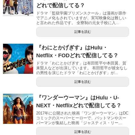
どれで配信してる？
ドラマ「監獄学園プリズンスクール」は漫画が原作
でアニメ化もされていますが、実写映像化は難しい
と言われた作品です。 全寮制の元女子校に入...
記事を読む
『わにとかげぎす』はHulu・
Netflix・FODどれで配信してる？
ドラマ「わにとかげぎす」は有田哲平や本田翼、賀
来賢人などが出演しています。 有田哲平が彼女なし
の男性を演じたドラマ「わにとかげぎす」が...
記事を読む
『ワンダーウーマン』はHulu・U-
NEXT・Netflixどれで配信してる？
2017年に公開された映画「ワンダーウーマン」はDC
コミックのスーパーヒーローで、バットマンやスー
パーマンが集結した映画「ジャスティス・リー...
記事を読む