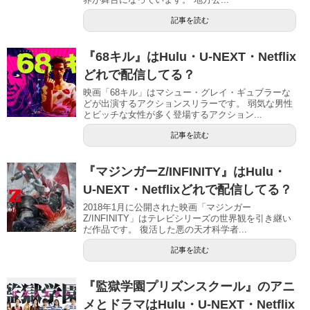
記事を読む
『68キル』はHulu・U-NEXT・Netflix
どれで配信してる？
映画「68キル」はマシュー・グレイ・ギュブラーな
どが出演するアクションスリラーです。 弱気な男性
とビッチな女性が多く登場するアクション...
記事を読む
『マジンガーZ/INFINITY』はHulu・
U-NEXT・Netflixどれで配信してる？
2018年1月に公開された映画「マジンガー
Z/INFINITY」はテレビシリーズの世界観を引き継い
だ作品です。 復活した悪の天才科学者...
記事を読む
『監獄学園プリズンスクール』のアニ
メとドラマはHulu・U-NEXT・Netflix