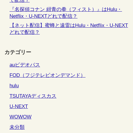
で配信？
『名探偵コナン 紺青の拳（フィスト）』はHulu・
Netflix・U-NEXTどれで配信？
【ネット配信】蜜蜂と遠雷はHulu・Netflix・U-NEXT
どれで配信？
カテゴリー
auビデオパス
FOD（フジテレビオンデマンド）
hulu
TSUTAYAディスカス
U-NEXT
WOWOW
未分類