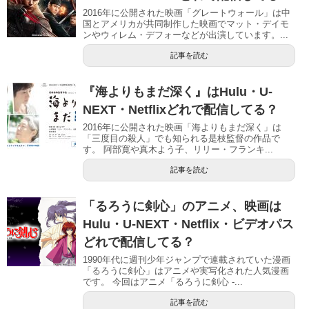
2016年に公開された映画「グレートウォール」は中
国とアメリカが共同制作した映画でマット・デイモ
ンやウィレム・デフォーなどが出演しています。...
記事を読む
『海よりもまだ深く』はHulu・U-
NEXT・Netflixどれで配信してる？
2016年に公開された映画「海よりもまだ深く」は
「三度目の殺人」でも知られる是枝監督の作品で
す。 阿部寛や真木よう子、リリー・フランキ...
記事を読む
「るろうに剣心」のアニメ、映画は
Hulu・U-NEXT・Netflix・ビデオパス
どれで配信してる？
1990年代に週刊少年ジャンプで連載されていた漫画
「るろうに剣心」はアニメや実写化された人気漫画
です。 今回はアニメ「るろうに剣心 ‐...
記事を読む