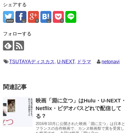
シェアする
error
0
0
フォローする
TSUTAYAディスカス
,
U-NEXT
,
ドラマ
netonavi
関連記事
映画「淵に立つ」はHulu・U-NEXT・
Netflix・ビデオパスどれで配信して
る？
2016年10月に公開された映画「淵に立つ」は日本と
フランスの合作映画で、カンヌ映画祭で賞を受賞し