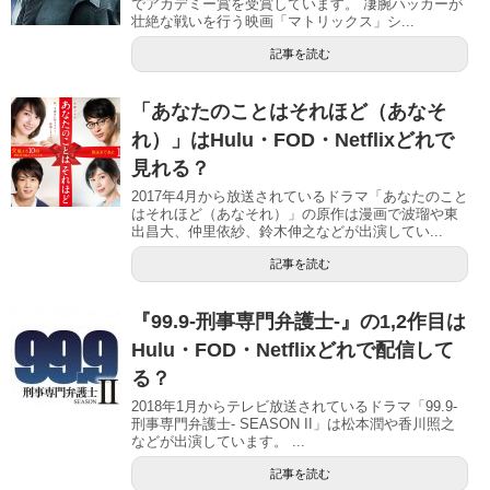
でアカデミー賞を受賞しています。 凄腕ハッカーが
壮絶な戦いを行う映画「マトリックス」シ...
記事を読む
「あなたのことはそれほど（あなそ
れ）」はHulu・FOD・Netflixどれで
見れる？
2017年4月から放送されているドラマ「あなたのこと
はそれほど（あなそれ）」の原作は漫画で波瑠や東
出昌大、仲里依紗、鈴木伸之などが出演してい...
記事を読む
『99.9-刑事専門弁護士-』の1,2作目は
Hulu・FOD・Netflixどれで配信して
る？
2018年1月からテレビ放送されているドラマ「99.9-
刑事専門弁護士- SEASON II」は松本潤や香川照之
などが出演しています。 ...
記事を読む