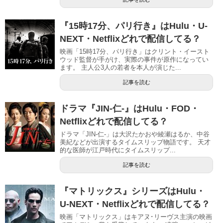
『15時17分、パリ行き』はHulu・U-
NEXT・Netflixどれで配信してる？
映画「15時17分、パリ行き」はクリント・イースト
ウッド監督が手がけ、実際の事件が原作になってい
ます。 主人公3人の若者を本人が演じた...
記事を読む
ドラマ『JIN-仁-』はHulu・FOD・
Netflixどれで配信してる？
ドラマ「JIN-仁-」は大沢たかおや綾瀬はるか、中谷
美紀などが出演するタイムスリップ物語です。 天才
的な医師が江戸時代にタイムスリップ...
記事を読む
『マトリックス』シリーズはHulu・
U-NEXT・Netflixどれで配信してる？
映画「マトリックス」はキアヌ･リーヴス主演の映画