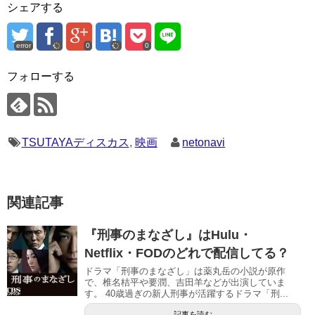
シェアする
error
0
0
フォローする
TSUTAYAディスカス
,
映画
netonavi
関連記事
『刑事のまなざし』はHulu・
Netflix・FODのどれで配信してる？
ドラマ「刑事のまなざし」は薬丸岳の小説が原作
で、椎名桔平や要潤、吉田羊などが出演していま
す。 40歳過ぎの新人刑事が活躍するドラマ「刑...
記事を読む