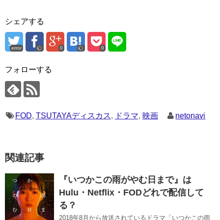
シェアする
error
0
0
フォローする
FOD
,
TSUTAYAディスカス
,
ドラマ
,
映画
netonavi
関連記事
『いつかこの雨がやむ日まで』は
Hulu・Netflix・FODどれで配信して
る？
2018年8月から放送されているドラマ「いつかこの雨