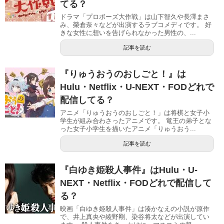
てる？
ドラマ「プロボーズ大作戦」は山下智久や長澤まさ
み、榮倉奈々などが出演するラブコメディです。 好
きな女性に想いを告げられなかった男性の、...
記事を読む
『りゅうおうのおしごと！』は
Hulu・Netflix・U-NEXT・FODどれで
配信してる？
アニメ「りゅうおうのおしごと！」は将棋と女子小
学生が組み合わさったアニメです。 竜王の弟子とな
った女子小学生を描いたアニメ「りゅうおう...
記事を読む
『白ゆき姫殺人事件』はHulu・U-
NEXT・Netflix・FODどれで配信して
る？
映画「白ゆき姫殺人事件」は湊かなえの小説が原作
で、井上真央や綾野剛、染谷将太などが出演してい