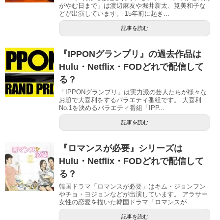
がやむ日まで」は渡辺麻友や堀井新太、筧美和子な
どが出演しています。 15年前に起き...
記事を読む
『IPPONグランプリ』の過去作品は
Hulu・Netflix・FODどれで配信して
る？
「IPPONグランプリ」は実力派の芸人たちが様々な
お題で大喜利をするバラエティ番組です。 大喜利
No.1を決めるバラエティ番組「IPP...
記事を読む
『ロマンスが必要』シリーズは
Hulu・Netflix・FODどれで配信して
る？
韓国ドラマ「ロマンスが必要」はキム・ジョンフン
やチョ・ヨジョンなどが出演しています。 アラサー
女性の恋愛を描いた韓国ドラマ「ロマンスが...
記事を読む