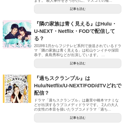
ます。 殺人事件をきっかけに、マスコミの報...
記事を読む
『隣の家族は青く見える』はHulu・
U-NEXT・Netflix・FODで配信して
る？
2018年1月からフジテレビ系列で放送されているドラ
マ「隣の家族は青く見える」は松山ケンイチや深田
恭子、眞島秀和などが出演しています。 ...
記事を読む
『過ちスクランブル』は
Hulu/Netflix/U-NEXT/FOD/dTVどれで
配信？
ドラマ「過ちスクランブル」は趣里や橋本マナミな
どが出演するラブコメディドラマです。 2人の大人
の女性の本音を描いたラブコメドラマ「過ち...
記事を読む