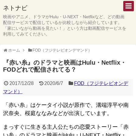
ネトナビ
映画やアニメ、ドラマがHulu・U-NEXT・Netflixなど、どの動画
配信サービスで配信しているか比較しながら紹介しています。
「家にいながら動画を見たい！」という方は動画配信サービスを
利用してみてください。
ホーム
FOD（フジテレビオンデマンド）
『赤い糸』のドラマと映画はHulu・Netflix・
FODどれで配信されてる？
2017/12/28
2020/6/7
FOD（フジテレビオンデ
マンド）
「赤い糸」はケータイ小説が原作で、溝端淳平や南
沢奈央、桜庭ななみなどが出演しています。
まっすぐに生きる主人公たちの恋愛ストーリー「赤
い糸」のドラマと映画がHulu・U-NEXT・Netflix・