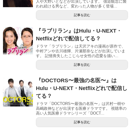
人や大野いとなどが出演しています。 強迫観念に襲
われ続ける男など、変わった人物が多く登場...
記事を読む
『ラブリラン』はHulu・U-NEXT・
Netflixどれで配信してる？
ドラマ「ラブリラン」は天沢アキの漫画が原作で、
中村アンや古川雄輝、片瀬那奈などが出演していま
す。 記憶喪失したこじらせ女性の恋愛を描い...
記事を読む
『DOCTORS〜最強の名医〜』は
Hulu・U-NEXT・Netflixどれで配信し
てる？
ドラマ「DOCTORS〜最強の名医〜」は沢村一樹や
高嶋政伸などが出演する医療ドラマです。 視聴率の
高い人気医療ドラマシリーズ「DOCT...
記事を読む