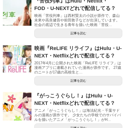
『苦役列車』はHulu・Netflix・
FOD・U-NEXTどれで配信してる？
映画「苦役列車」は西村賢太の小説が原作で、森山
未來や高良健吾や前田敦子などが出演しています。
社会の底辺で生きる青年を描いた映画「苦役...
記事を読む
映画『ReLIFE リライフ』はHulu・U-
NEXT・Netflixどれで配信してる？
2017年4月に公開された映画「ReLIFE リライフ」は
漫画アプリに連載されていた漫画が原作です。 27歳
のニートが17歳の高校生と...
記事を読む
『がっこうぐらし！』はHulu・U-
NEXT・Netflixどれで配信してる？
アニメ「がっこうぐらし！」は海法紀光・千葉サド
ルの漫画が原作です。 少女たちの学校でのサバイバ
ルを描いたアニメ「がっこうぐらし！」がH...
記事を読む