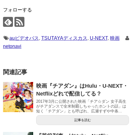
フォローする
auビデオパス
,
TSUTAYAディスカス
,
U-NEXT
,
映画
netonavi
関連記事
映画『チアダン』はHulu・U-NEXT・
Netflixどれで配信してる？
2017年3月に公開された映画「チア☆ダン 女子高生
がチアダンスで全米制覇しちゃったホントの話」は
短く「チアダン」とも呼ばれ、広瀬すずや中条...
記事を読む