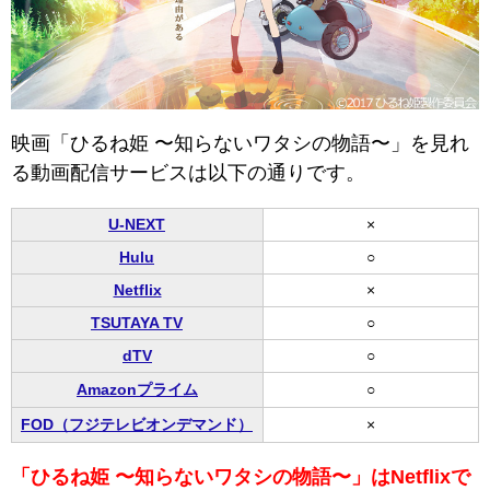
映画「ひるね姫 〜知らないワタシの物語〜」を見れ
る動画配信サービスは以下の通りです。
U-NEXT
×
Hulu
○
Netflix
×
TSUTAYA TV
○
dTV
○
Amazonプライム
○
FOD（フジテレビオンデマンド）
×
「ひるね姫 〜知らないワタシの物語〜」はNetflixで