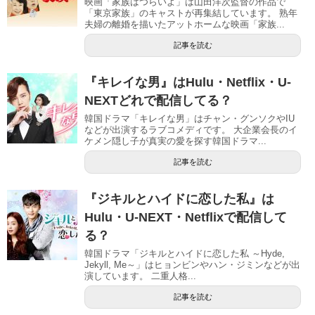
映画「家族はつらいよ」は山田洋次監督の作品で
「東京家族」のキャストが再集結しています。 熟年
夫婦の離婚を描いたアットホームな映画「家族...
記事を読む
『キレイな男』はHulu・Netflix・U-
NEXTどれで配信してる？
韓国ドラマ「キレイな男」はチャン・グンソクやIU
などが出演するラブコメディです。 大企業会長のイ
ケメン隠し子が真実の愛を探す韓国ドラマ...
記事を読む
『ジキルとハイドに恋した私』は
Hulu・U-NEXT・Netflixで配信して
る？
韓国ドラマ「ジキルとハイドに恋した私 ～Hyde,
Jekyll, Me～」はヒョンビンやハン・ジミンなどが出
演しています。 二重人格...
記事を読む