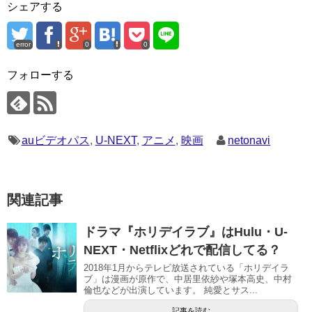
シェアする
error
0
0
フォローする
auビデオパス
,
U-NEXT
,
アニメ
,
映画
netonavi
関連記事
ドラマ『ホリデイラブ』はHulu・U-
NEXT・Netflixどれで配信してる？
2018年1月からテレビ放送されている「ホリデイラ
ブ」は漫画が原作で、中居里依紗や塚本高史、中村
倫也などが出演しています。 純愛とサス...
記事を読む