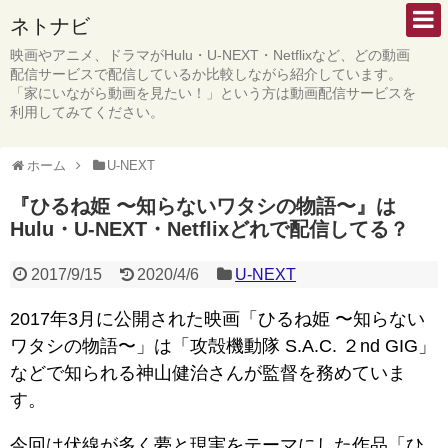
ネトナビ
映画やアニメ、ドラマがHulu・U-NEXT・Netflixなど、どの動画
配信サービスで配信しているか比較しながら紹介しています。
「家にいながら動画を見たい！」という方は動画配信サービスを
利用してみてください。
ホーム
U-NEXT
『ひるね姫 〜知らないワタシの物語〜』は
Hulu・U-NEXT・Netflixどれで配信してる？
2017/9/15
2020/4/6
U-NEXT
2017年3月に公開された映画「ひるね姫 〜知らない
ワタシの物語〜」は「攻殻機動隊 S.A.C. ２nd GIG」
などで知られる神山健治さんが監督を務めていま
す。
今回は伏線が多く夢と現実をテーマにした作品「ひ