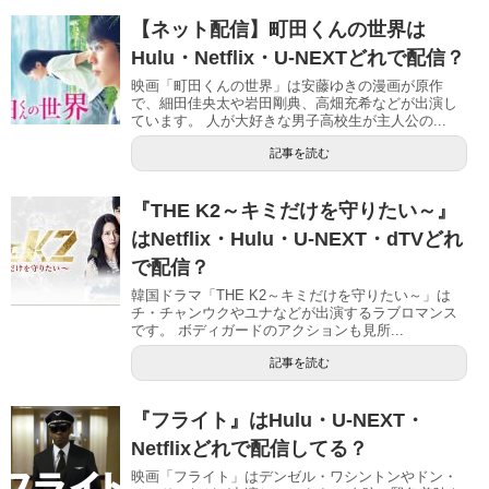
【ネット配信】町田くんの世界は
Hulu・Netflix・U-NEXTどれで配信？
映画「町田くんの世界」は安藤ゆきの漫画が原作
で、細田佳央太や岩田剛典、高畑充希などが出演し
ています。 人が大好きな男子高校生が主人公の...
記事を読む
『THE K2～キミだけを守りたい～』
はNetflix・Hulu・U-NEXT・dTVどれ
で配信？
韓国ドラマ「THE K2～キミだけを守りたい～」は
チ・チャンウクやユナなどが出演するラブロマンス
です。 ボディガードのアクションも見所...
記事を読む
『フライト』はHulu・U-NEXT・
Netflixどれで配信してる？
映画「フライト」はデンゼル・ワシントンやドン・