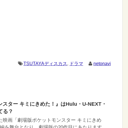
TSUTAYAディスカス
,
ドラマ
netonavi
ター キミにきめた！』はHulu・U-NEXT・
してる？
れた映画「劇場版ポケットモンスター キミにきめ
編を舞台となり、劇場版の20作目にあたります。