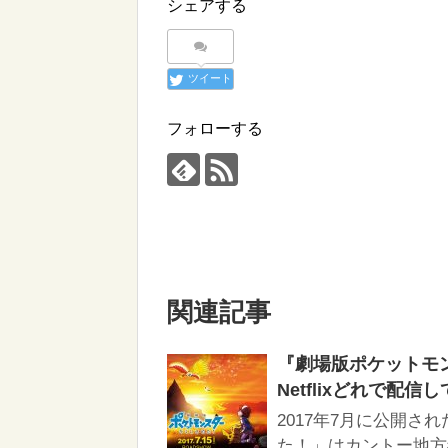
シェアする
ツイート
フォローする
関連記事
『劇場版ポケットモンス
Netflixどれで配信
2017年7月に公開さ
た！」はカントー地方