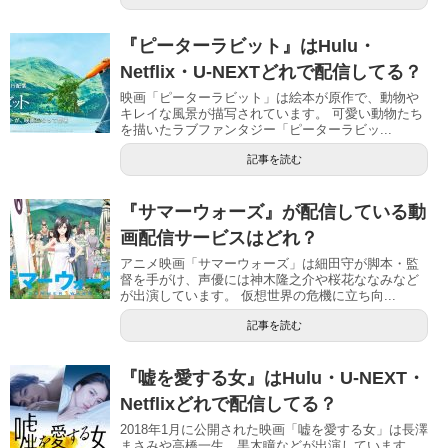
『ピーターラビット』はHulu・
Netflix・U-NEXTどれで配信してる？
映画「ピーターラビット」は絵本が原作で、動物や
キレイな風景が描写されています。 可愛い動物たち
を描いたラブファンタジー「ピーターラビッ...
記事を読む
『サマーウォーズ』が配信している動
画配信サービスはどれ？
アニメ映画「サマーウォーズ」は細田守が脚本・監
督を手がけ、声優には神木隆之介や桜花ななみなど
が出演しています。 仮想世界の危機に立ち向...
記事を読む
『嘘を愛する女』はHulu・U-NEXT・
Netflixどれで配信してる？
2018年1月に公開された映画「嘘を愛する女」は長澤
まさみや高橋一生、黒木瞳などが出演しています。