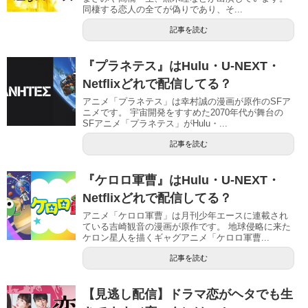
同棲する恋人の全てが偽りであり、そ...
記事を読む
『プラネテス』はHulu・U-NEXT・
Netflixどれで配信してる？
アニメ「プラネテス」は幸村誠の漫画が原作のSFア
ニメです。 宇宙開発をすすめた2070年代が舞台の
SFアニメ「プラネテス」がHulu・...
記事を読む
『ケロロ軍曹』はHulu・U-NEXT・
Netflixどれで配信してる？
アニメ「ケロロ軍曹」は月刊少年エースに連載され
ている吉崎観音の漫画が原作です。 地球侵略に来た
ケロン星人を描くギャグアニメ「ケロロ軍曹...
記事を読む
【見逃し配信】ドラマ恋がヘタでも生