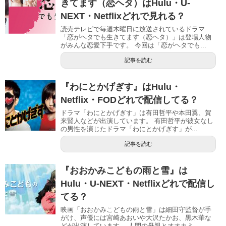
きてます（恋ヘタ）はHulu・U-
NEXT・Netflixどれで見れる？
読売テレビで毎週木曜日に放送されているドラマ
「恋がヘタでも生きてます（恋ヘタ）」は登場人物
がみんな恋愛下手です。 今回は「恋がヘタでも...
記事を読む
『わにとかげぎす』はHulu・
Netflix・FODどれで配信してる？
ドラマ「わにとかげぎす」は有田哲平や本田翼、賀
来賢人などが出演しています。 有田哲平が彼女なし
の男性を演じたドラマ「わにとかげぎす」が...
記事を読む
『おおかみこどもの雨と雪』は
Hulu・U-NEXT・Netflixどれで配信し
てる？
映画「おおかみこどもの雨と雪」は細田守監督が手
がけ、声優には宮崎あおいや大沢たかお、黒木華な
どが出演しています。 人間の母親とオオカミ...