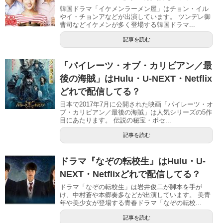
韓国ドラマ「イケメンラーメン屋」はチョン・イル
やイ・チョンアなどが出演しています。 ツンデレ御
曹司などイケメンが多く登場する韓国ドラマ...
記事を読む
「パイレーツ・オブ・カリビアン／最
後の海賊」はHulu・U-NEXT・Netflix
どれで配信してる？
日本で2017年7月に公開された映画「パイレーツ・オ
ブ・カリビアン／最後の海賊」は人気シリーズの5作
目にあたります。 伝説の秘宝・ポセ...
記事を読む
ドラマ『なぞの転校生』はHulu・U-
NEXT・Netflixどれで配信してる？
ドラマ「なぞの転校生」は岩井俊二が脚本を手が
け、中村蒼や本郷奏多などが出演しています。 美青
年や美少女が登場する青春ドラマ「なぞの転校...
記事を読む