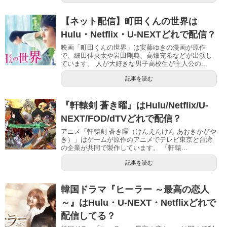
【ネット配信】町田くんの世界は
Hulu・Netflix・U-NEXTどれで配信？
映画「町田くんの世界」は安藤ゆきの漫画が原作
で、細田佳央太や岩田剛典、高畑充希などが出演し
ています。 人が大好きな男子高校生が主人公の...
記事を読む
『軒轅剣 蒼き曜』はHulu/Netflix/U-
NEXT/FOD/dTVどれで配信？
アニメ「軒轅剣 蒼き曜（けんえんけん あおきかがや
き）」はゲームが原作のアニメでテレビ東京と台湾
の企業が共同で製作しています。 「軒轅...
記事を読む
韓国ドラマ『ヒーラー ～最高の恋人
～』はHulu・U-NEXT・Netflixどれで
配信してる？