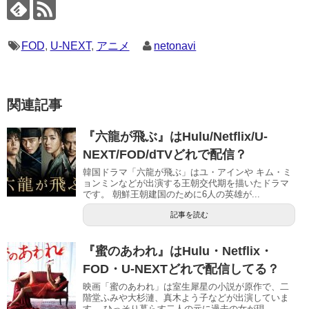
FOD
,
U-NEXT
,
アニメ
netonavi
関連記事
『六龍が飛ぶ』はHulu/Netflix/U-
NEXT/FOD/dTVどれで配信？
韓国ドラマ「六龍が飛ぶ」はユ・アインや キム・ミ
ョンミンなどが出演する王朝交代期を描いたドラマ
です。 朝鮮王朝建国のために6人の英雄が...
記事を読む
『蜜のあわれ』はHulu・Netflix・
FOD・U-NEXTどれで配信してる？
映画「蜜のあわれ」は室生犀星の小説が原作で、二
階堂ふみや大杉漣、真木よう子などが出演していま
す。 ひっそり暮らす二人の元に過去の女が現...