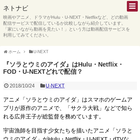
ネトナビ
映画やアニメ、ドラマがHulu・U-NEXT・Netflixなど、どの動画
配信サービスで配信しているか比較しながら紹介しています。
「家にいながら動画を見たい！」という方は動画配信サービスを
利用してみてください。
ホーム
U-NEXT
『ソラとウミのアイダ』はHulu・Netflix・
FOD・U-NEXTどれで配信？
2018/10/24
U-NEXT
アニメ「ソラとウミのアイダ」はスマホのゲームア
プリが原作のアニメで、「サクラ大戦」などで知ら
れる広井王子が総監督を務めています。
宇宙漁師を目指す少女たちを描いたアニメ「ソラと
ウミのアイダ」がHulu・Netflix・U-NEXT・dTVな