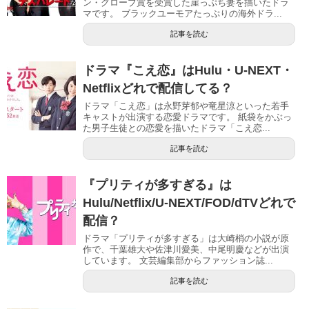
ン・グローブ賞を受賞した崖っぷち妻を描いたドラ
マです。 ブラックユーモアたっぷりの海外ドラ...
記事を読む
ドラマ『こえ恋』はHulu・U-NEXT・
Netflixどれで配信してる？
ドラマ「こえ恋」は永野芽郁や竜星涼といった若手
キャストが出演する恋愛ドラマです。 紙袋をかぶっ
た男子生徒との恋愛を描いたドラマ「こえ恋...
記事を読む
『プリティが多すぎる』は
Hulu/Netflix/U-NEXT/FOD/dTVどれで
配信？
ドラマ「プリティが多すぎる」は大崎梢の小説が原
作で、千葉雄大や佐津川愛美、中尾明慶などが出演
しています。 文芸編集部からファッション誌...
記事を読む