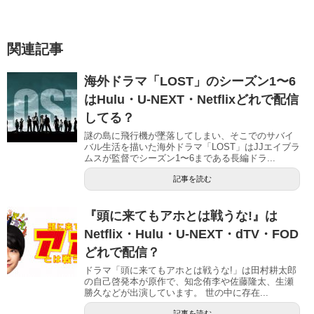
関連記事
海外ドラマ「LOST」のシーズン1〜6
はHulu・U-NEXT・Netflixどれで配信
してる？
謎の島に飛行機が墜落してしまい、そこでのサバイ
バル生活を描いた海外ドラマ「LOST」はJJエイブラ
ムスが監督でシーズン1〜6まである長編ドラ...
記事を読む
『頭に来てもアホとは戦うな!』は
Netflix・Hulu・U-NEXT・dTV・FOD
どれで配信？
ドラマ「頭に来てもアホとは戦うな!」は田村耕太郎
の自己啓発本が原作で、知念侑李や佐藤隆太、生瀬
勝久などが出演しています。 世の中に存在...
記事を読む