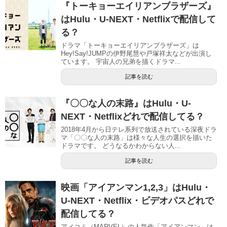
『トーキョーエイリアンブラザーズ』
はHulu・U-NEXT・Netflixで配信して
る？
ドラマ「トーキョーエイリアンブラザーズ」は
Hey!Say!JUMPの伊野尾慧や戸塚祥太などが出演し
ています。 宇宙人の兄弟を描くドラマ...
記事を読む
『〇〇な人の末路』はHulu・U-
NEXT・Netflixどれで配信してる？
2018年4月から日テレ系列で放送されている深夜ドラ
マ「〇〇な人の末路」は様々な人生の選択を描いた
ドラマです。 どうなるかわからない人...
記事を読む
映画「アイアンマン1,2,3」はHulu・
U-NEXT・Netflix・ビデオパスどれで
配信してる？
アメコミ（MARVEL）の人気作「アイアンマン」は